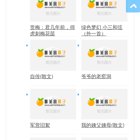
赏梅：君几年前，得
绿色梦幻 小三和弦
虎刺梅花苗
（外一首）
自传(散文)
爷爷的老窑洞
军营旧絮
我的姨父姨母(散文)