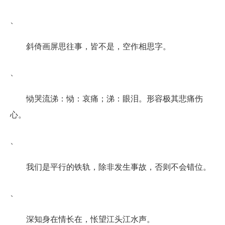
、
斜倚画屏思往事，皆不是，空作相思字。
、
恸哭流涕：恸：哀痛；涕：眼泪。形容极其悲痛伤
心。
、
我们是平行的铁轨，除非发生事故，否则不会错位。
、
深知身在情长在，怅望江头江水声。