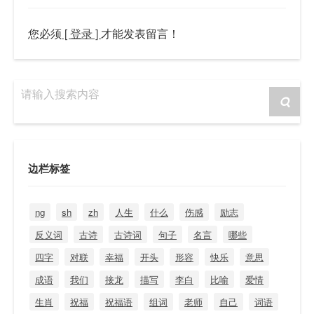
您必须
[ 登录 ]
才能发表留言！
请输入搜索内容
边栏标签
ng
sh
zh
人生
什么
伤感
励志
反义词
古诗
古诗词
句子
名言
哪些
四字
对联
幸福
开头
形容
快乐
意思
成语
我们
接龙
描写
李白
比喻
爱情
生肖
祝福
祝福语
组词
老师
自己
词语