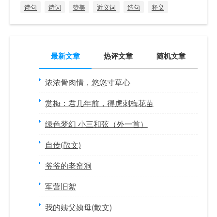
诗句
诗词
赞美
近义词
造句
释义
最新文章
热评文章
随机文章
浓浓骨肉情，悠悠寸草心
赏梅：君几年前，得虎刺梅花苗
绿色梦幻 小三和弦（外一首）
自传(散文)
爷爷的老窑洞
军营旧絮
我的姨父姨母(散文)