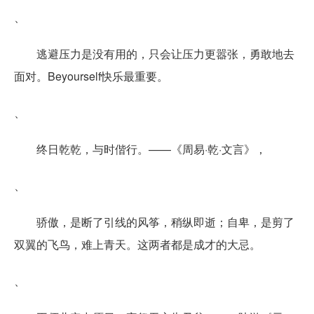
、
逃避压力是没有用的，只会让压力更嚣张，勇敢地去
面对。Beyourself快乐最重要。
、
终日乾乾，与时偕行。——《周易·乾·文言》，
、
骄傲，是断了引线的风筝，稍纵即逝；自卑，是剪了
双翼的飞鸟，难上青天。这两者都是成才的大忌。
、