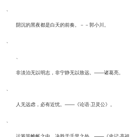
、
阴沉的黑夜都是白天的前奏。－－郭小川。
、
、
非淡泊无以明志，非宁静无以致远。——诸葛亮。
、
人无远虑，必有近忧。——《论语·卫灵公》。
、
运筹策帷帐之中，决胜于千里之外。——《史记·高祖