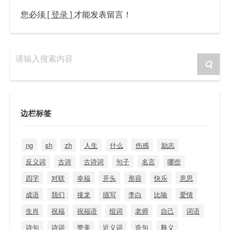
您必须
[ 登录 ]
才能发表留言！
请输入搜索内容
边栏标签
ng
sh
zh
人生
什么
伤感
励志
反义词
古诗
古诗词
句子
名言
哪些
四字
对联
幸福
开头
形容
快乐
意思
成语
我们
接龙
描写
李白
比喻
爱情
生肖
祝福
祝福语
组词
老师
自己
词语
诗句
诗词
赞美
近义词
造句
释义