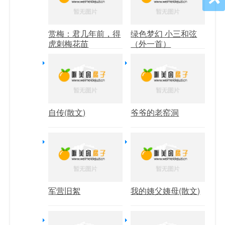
赏梅：君几年前，得
绿色梦幻 小三和弦
虎刺梅花苗
（外一首）
自传(散文)
爷爷的老窑洞
军营旧絮
我的姨父姨母(散文)