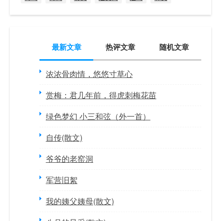
最新文章
热评文章
随机文章
浓浓骨肉情，悠悠寸草心
赏梅：君几年前，得虎刺梅花苗
绿色梦幻 小三和弦（外一首）
自传(散文)
爷爷的老窑洞
军营旧絮
我的姨父姨母(散文)