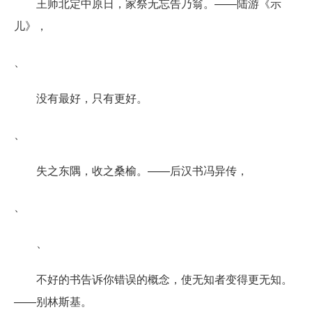
王师北定中原日，家祭无忘告乃翁。——陆游《示
儿》，
、
没有最好，只有更好。
、
失之东隅，收之桑榆。——后汉书冯异传，
、
、
不好的书告诉你错误的概念，使无知者变得更无知。
——别林斯基。