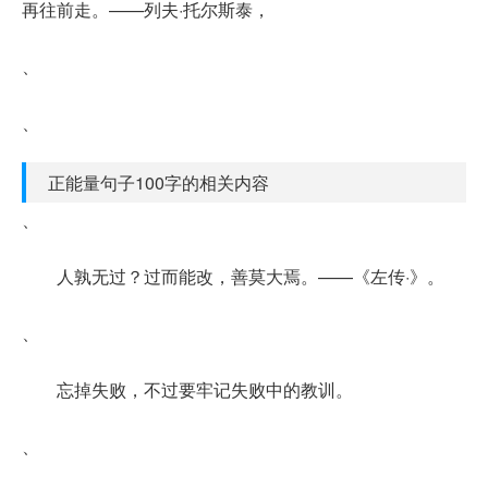
再往前走。——列夫·托尔斯泰，
、
、
正能量句子100字的相关内容
、
人孰无过？过而能改，善莫大焉。——《左传·》。
、
忘掉失败，不过要牢记失败中的教训。
、