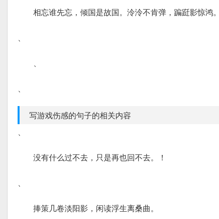
相忘谁先忘，倾国是故国。泠泠不肯弹，蹁跹影惊鸿
、
、
、
写游戏伤感的句子的相关内容
、
没有什么过不去，只是再也回不去。！
、
捧策几卷淡阳影，闲读浮生离桑曲。