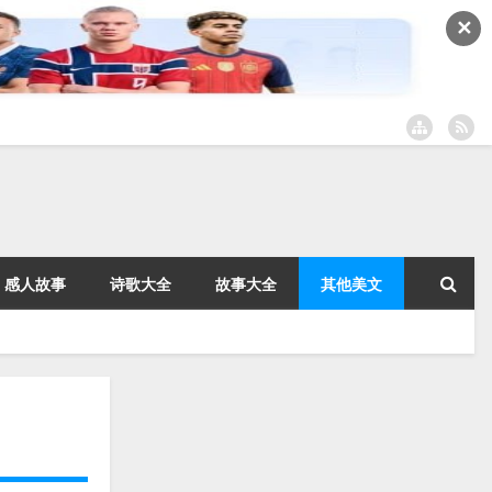
✕
感人故事
诗歌大全
故事大全
其他美文