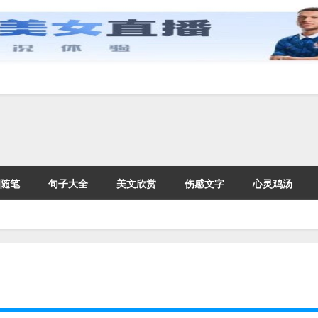
随笔
句子大全
美文欣赏
伤感文字
心灵鸡汤