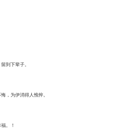
，留到下辈子。
不悔，为伊消得人憔悴。
幸福。！