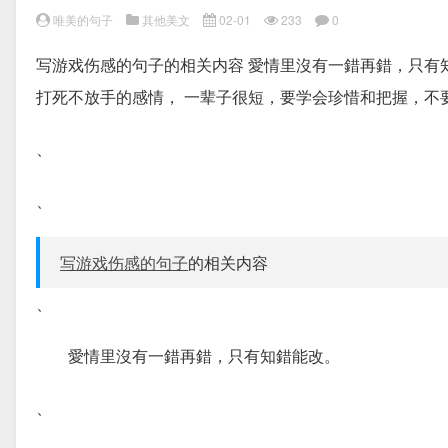
唯美的句子
其他美文
02-01
233
0
写游戏伤感的句子的相关内容 愛情里沒有一錯再錯，只有
打死不放手的感情， 一辈子很短，要学会珍惜和把握，不
、
、
写游戏伤感的句子
的相关内容
、
愛情里沒有一錯再錯，只有知錯能改。
、