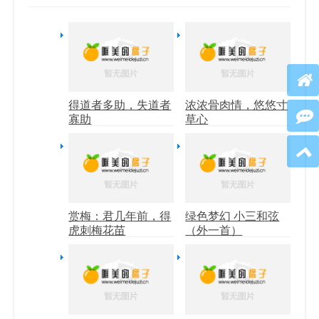
得道者多助，失道者
浓浓骨肉情，悠悠寸
寡助
草心
赏梅：君几年前，得
绿色梦幻 小三和弦
虎刺梅花苗
（外一首）