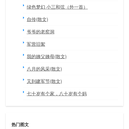
绿色梦幻 小三和弦（外一首）
自传(散文)
爷爷的老窑洞
军营旧絮
我的姨父姨母(散文)
八月的风采(散文)
又到建军节(散文)
七十岁有个家，八十岁有个妈
热门图文