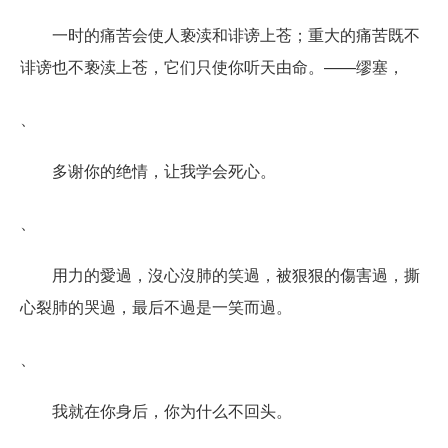
一时的痛苦会使人亵渎和诽谤上苍；重大的痛苦既不
诽谤也不亵渎上苍，它们只使你听天由命。——缪塞，
、
多谢你的绝情，让我学会死心。
、
用力的愛過，沒心沒肺的笑過，被狠狠的傷害過，撕
心裂肺的哭過，最后不過是一笑而過。
、
我就在你身后，你为什么不回头。