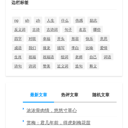
边栏标签
ng
sh
zh
人生
什么
伤感
励志
反义词
古诗
古诗词
句子
名言
哪些
四字
对联
幸福
开头
形容
快乐
意思
成语
我们
接龙
描写
李白
比喻
爱情
生肖
祝福
祝福语
组词
老师
自己
词语
诗句
诗词
赞美
近义词
造句
释义
最新文章
热评文章
随机文章
浓浓骨肉情，悠悠寸草心
赏梅：君几年前，得虎刺梅花苗