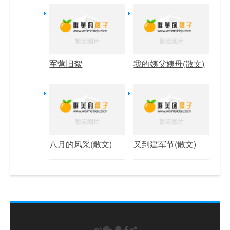
军营旧絮
我的姨父姨母(散文)
八月的风采(散文)
又到建军节(散文)