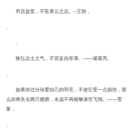
穷且益坚，不坠青云之志。--王勃，
、
、
恢弘志士之气，不宜妄自菲薄。——诸葛亮。
、
如果你过分珍爱自己的羽毛，不使它受一点损伤，那
么你将失去两只翅膀，永远不再能够凌空飞翔。——雪
莱，
、