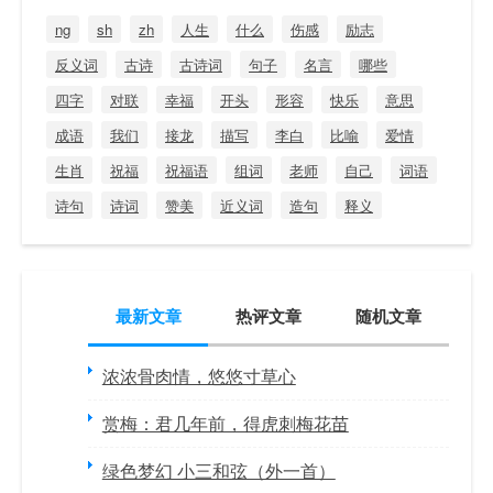
ng
sh
zh
人生
什么
伤感
励志
反义词
古诗
古诗词
句子
名言
哪些
四字
对联
幸福
开头
形容
快乐
意思
成语
我们
接龙
描写
李白
比喻
爱情
生肖
祝福
祝福语
组词
老师
自己
词语
诗句
诗词
赞美
近义词
造句
释义
最新文章
热评文章
随机文章
浓浓骨肉情，悠悠寸草心
赏梅：君几年前，得虎刺梅花苗
绿色梦幻 小三和弦（外一首）