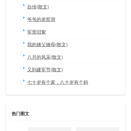
自传(散文)
爷爷的老窑洞
军营旧絮
我的姨父姨母(散文)
八月的风采(散文)
又到建军节(散文)
七十岁有个家，八十岁有个妈
热门图文