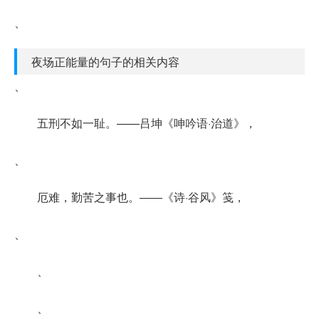
、
夜场正能量的句子的相关内容
、
五刑不如一耻。——吕坤《呻吟语·治道》，
、
厄难，勤苦之事也。――《诗·谷风》笺，
、
、
、