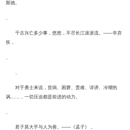
斯德。
、
千古兴亡多少事，悠悠，不尽长江滚滚流。——辛弃
疾，
、
、
对于勇士来说，贫病、困窘、责难、诽谤、冷嘲热
讽……，一切压迫都是前进的动力。
、
君子莫大乎与人为善。——《孟子》，