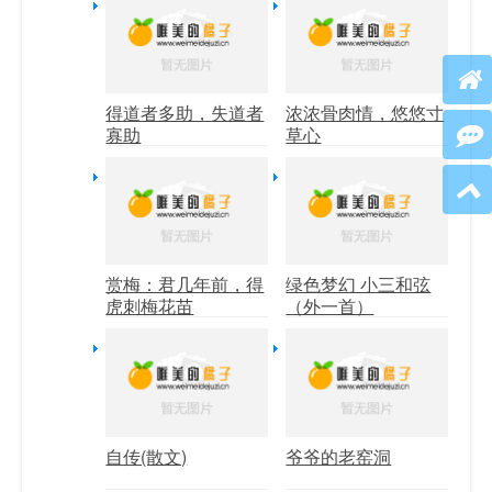
得道者多助，失道者
浓浓骨肉情，悠悠寸
寡助
草心
赏梅：君几年前，得
绿色梦幻 小三和弦
虎刺梅花苗
（外一首）
自传(散文)
爷爷的老窑洞