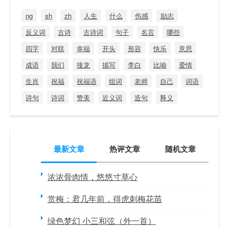
ng
sh
zh
人生
什么
伤感
励志
反义词
古诗
古诗词
句子
名言
哪些
四字
对联
幸福
开头
形容
快乐
意思
成语
我们
接龙
描写
李白
比喻
爱情
生肖
祝福
祝福语
组词
老师
自己
词语
诗句
诗词
赞美
近义词
造句
释义
最新文章
热评文章
随机文章
浓浓骨肉情，悠悠寸草心
赏梅：君几年前，得虎刺梅花苗
绿色梦幻 小三和弦（外一首）