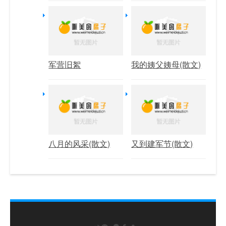
军营旧絮
我的姨父姨母(散文)
八月的风采(散文)
又到建军节(散文)