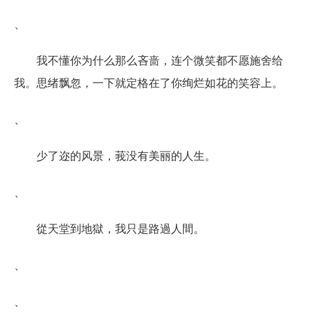
、
我不懂你为什么那么吝啬，连个微笑都不愿施舍给
我。思绪飘忽，一下就定格在了你绚烂如花的笑容上。
、
少了迩的风景，莪没有美丽的人生。
、
從天堂到地獄，我只是路過人間。
、
、