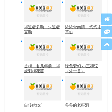
得道者多助，失道者
浓浓骨肉情，悠悠寸
寡助
草心
赏梅：君几年前，得
绿色梦幻 小三和弦
虎刺梅花苗
（外一首）
自传(散文)
爷爷的老窑洞