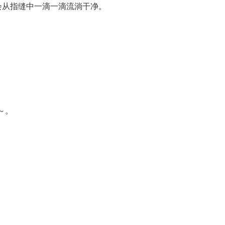
会从指缝中一滴一滴流淌干净。
～。