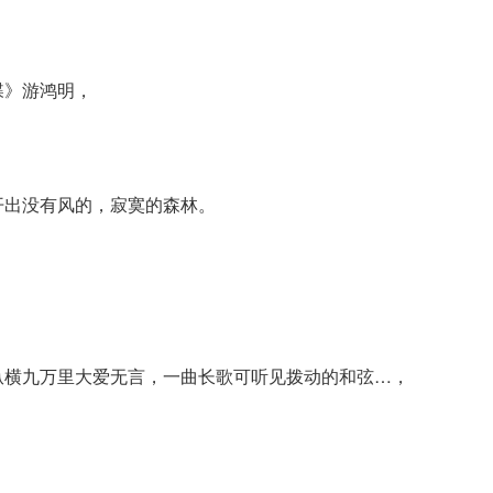
蝶》游鸿明，
开出没有风的，寂寞的森林。
纵横九万里大爱无言，一曲长歌可听见拨动的和弦…，