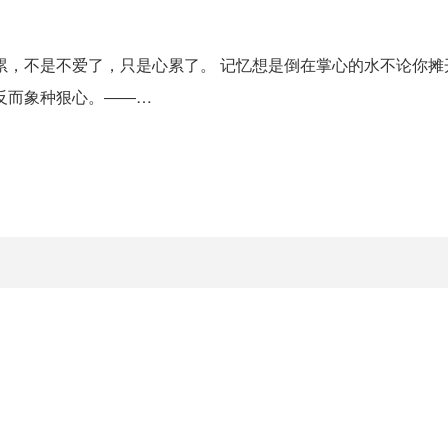
累，不是不爱了，只是心累了。 记忆想是倒在掌心的水不论你摊
反而象种狠心。――…
。