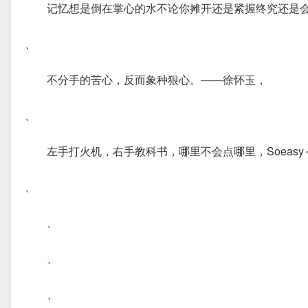
记忆想是倒在掌心的水不论你摊开还是紧握终究还是
、
不分手的苦心，反而象种狠心。――徐怀玉，
、
左手打火机，右手教科书，哪里不会点哪里，Soeasy
、
、
、
、