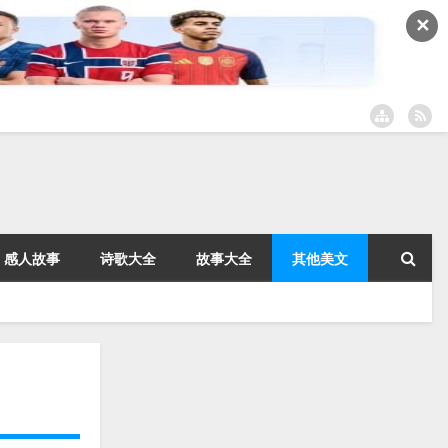
✕
感人故事
诗歌大全
故事大全
其他美文