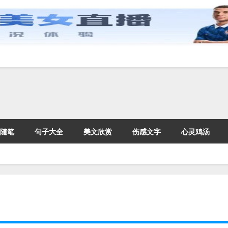
随笔
句子大全
美文欣赏
伤感文字
心灵鸡汤