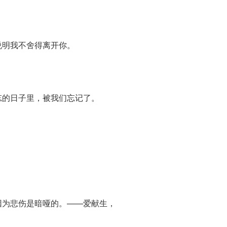
说明我不舍得离开你。
忘的日子里，被我们忘记了。
因为悲伤是暗哑的。——爱献生，