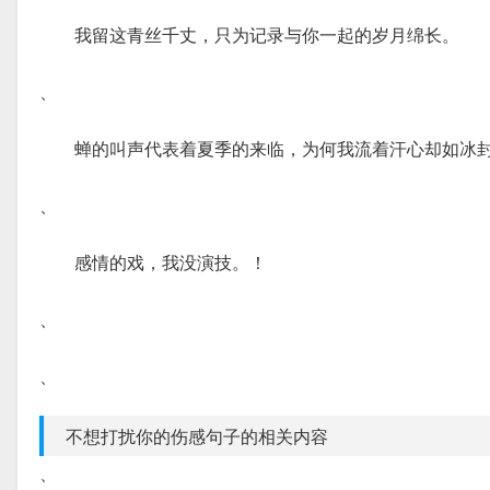
我留这青丝千丈，只为记录与你一起的岁月绵长。
、
蝉的叫声代表着夏季的来临，为何我流着汗心却如冰
、
感情的戏，我没演技。！
、
、
不想打扰你的伤感句子的相关内容
、