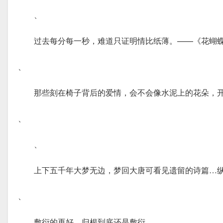
、
过去每分每一秒，难道只证明情比纸薄。——《花蝴
、
那些刻在椅子背后的爱情，会不会像水泥上的花朵，
、
、
上下五千年大梦无边，梦回大唐可看见遗留的诗篇…
、
敷衍的再好，归根到底还是敷衍。