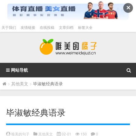
✕
关于我们
友情链接
在线投稿
文章归档
标签大全
网站导航
>
其他美文
>
毕淑敏经典语录
毕淑敏经典语录
唯美的句子
其他美文
02-01
150
0