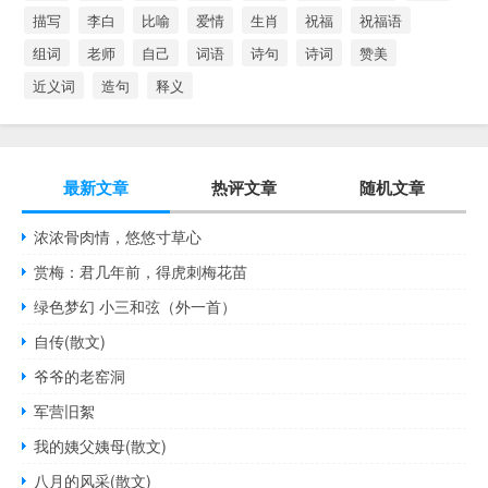
描写
李白
比喻
爱情
生肖
祝福
祝福语
组词
老师
自己
词语
诗句
诗词
赞美
近义词
造句
释义
最新文章
热评文章
随机文章
浓浓骨肉情，悠悠寸草心
赏梅：君几年前，得虎刺梅花苗
绿色梦幻 小三和弦（外一首）
自传(散文)
爷爷的老窑洞
军营旧絮
我的姨父姨母(散文)
八月的风采(散文)