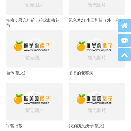
赏梅：君几年前，得虎刺梅花
绿色梦幻 小三和弦（外一首）
苗
自传(散文)
爷爷的老窑洞
军营旧絮
我的姨父姨母(散文)