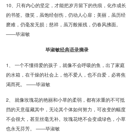
10、只有内心的坚定，才能把岁月留下的伤痕，化作成长
的书签。微笑，虽饱经创伤，仍动人心扉；美丽，虽历经
磨难，仍毫发无损；慈祥，虽万般摧残，仍春风拂面。
——毕淑敏
毕淑敏
经典语录
摘录
1、 一个不懂得爱的孩子，就像不会呼吸的鱼，出了家庭
的水箱，在干燥的社会上，他不爱人，也不自爱，必将焦
渴而死。 ——毕淑敏
2、 就像玫瑰花的艳丽和小草的柔弱，都有浓重的不可抵
挡的天意蕴藏其中，无论其个体如何努力，可改变的幅度
不会很大，甚至丝毫无补。玫瑰花绝不会变成绿色，小草
也永无芬芳。 ——毕淑敏