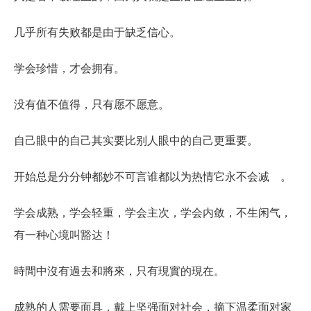
几乎所有失败都是由于缺乏信心。
学会珍惜，才会拥有。
没有值不值得，只有愿不愿意。
自己眼中的自己其实要比别人眼中的自己更重要。
开始总是分分钟都妙不可言谁都以为热情它永不会减ゝ。
学会成熟，学会轻重，学会主次，学会内敛，不生闲气，
有一种心境叫豁达！
時間中沒有過去和將來，只有現實的現在。
成熟的人需要面具，戴上坚强面对社会，摘下温柔面对家