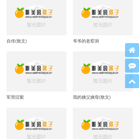
自传(散文)
爷爷的老窑洞
军营旧絮
我的姨父姨母(散文)