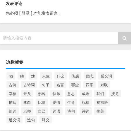
发表评论
您必须
[ 登录 ]
才能发表留言！
请输入搜索内容
边栏标签
ng
sh
zh
人生
什么
伤感
励志
反义词
古诗
古诗词
句子
名言
哪些
四字
对联
幸福
开头
形容
快乐
意思
成语
我们
接龙
描写
李白
比喻
爱情
生肖
祝福
祝福语
组词
老师
自己
词语
诗句
诗词
赞美
近义词
造句
释义