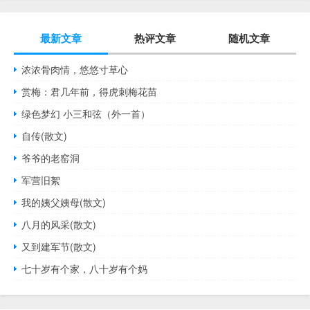
最新文章
热评文章
随机文章
浓浓骨肉情，悠悠寸草心
赏梅：君几年前，得虎刺梅花苗
绿色梦幻 小三和弦（外一首）
自传(散文)
爷爷的老窑洞
军营旧絮
我的姨父姨母(散文)
八月的风采(散文)
又到建军节(散文)
七十岁有个家，八十岁有个妈