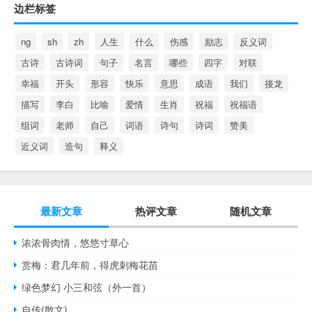
边栏标签
ng
sh
zh
人生
什么
伤感
励志
反义词
古诗
古诗词
句子
名言
哪些
四字
对联
幸福
开头
形容
快乐
意思
成语
我们
接龙
描写
李白
比喻
爱情
生肖
祝福
祝福语
组词
老师
自己
词语
诗句
诗词
赞美
近义词
造句
释义
最新文章
热评文章
随机文章
浓浓骨肉情，悠悠寸草心
赏梅：君几年前，得虎刺梅花苗
绿色梦幻 小三和弦（外一首）
自传(散文)