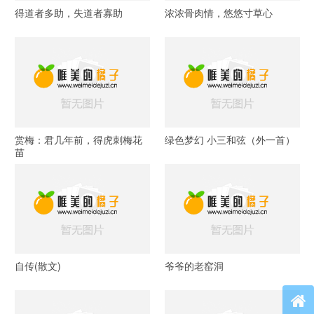
得道者多助，失道者寡助
浓浓骨肉情，悠悠寸草心
赏梅：君几年前，得虎刺梅花
绿色梦幻 小三和弦（外一首）
苗
自传(散文)
爷爷的老窑洞