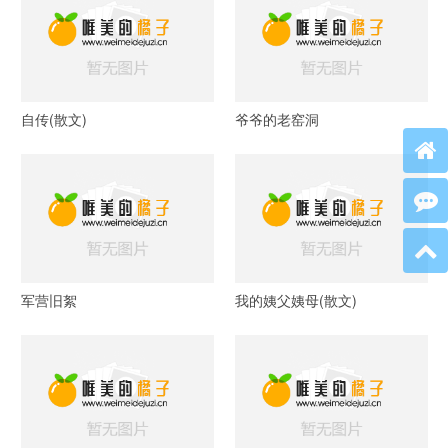
自传(散文)
爷爷的老窑洞
军营旧絮
我的姨父姨母(散文)