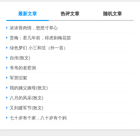
最新文章
热评文章
随机文章
浓浓骨肉情，悠悠寸草心
赏梅：君几年前，得虎刺梅花苗
绿色梦幻 小三和弦（外一首）
自传(散文)
爷爷的老窑洞
军营旧絮
我的姨父姨母(散文)
八月的风采(散文)
又到建军节(散文)
七十岁有个家，八十岁有个妈