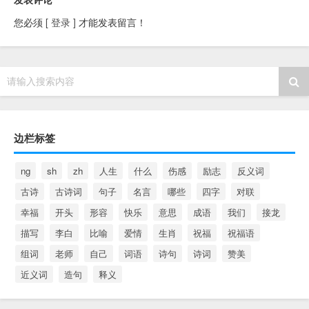
您必须
[ 登录 ]
才能发表留言！
请输入搜索内容
边栏标签
ng
sh
zh
人生
什么
伤感
励志
反义词
古诗
古诗词
句子
名言
哪些
四字
对联
幸福
开头
形容
快乐
意思
成语
我们
接龙
描写
李白
比喻
爱情
生肖
祝福
祝福语
组词
老师
自己
词语
诗句
诗词
赞美
近义词
造句
释义