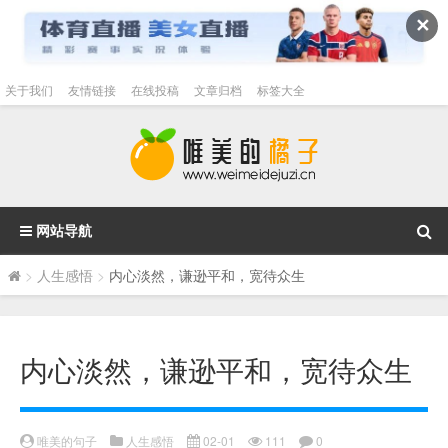
✕
关于我们
友情链接
在线投稿
文章归档
标签大全
网站导航
>
人生感悟
>
内心淡然，谦逊平和，宽待众生
内心淡然，谦逊平和，宽待众生
唯美的句子
人生感悟
02-01
111
0