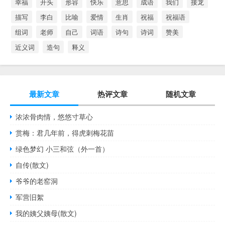
幸福
开头
形容
快乐
意思
成语
我们
接龙
描写
李白
比喻
爱情
生肖
祝福
祝福语
组词
老师
自己
词语
诗句
诗词
赞美
近义词
造句
释义
最新文章
热评文章
随机文章
浓浓骨肉情，悠悠寸草心
赏梅：君几年前，得虎刺梅花苗
绿色梦幻 小三和弦（外一首）
自传(散文)
爷爷的老窑洞
军营旧絮
我的姨父姨母(散文)