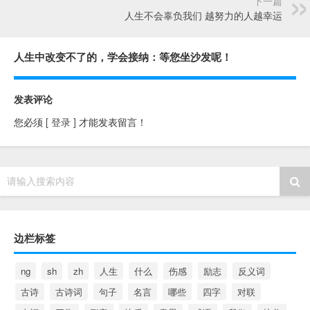
下一篇
人生不会辜负我们 越努力的人越幸运
人生中改变不了的，学会接纳：等您坐沙发呢！
发表评论
您必须
[ 登录 ]
才能发表留言！
请输入搜索内容
边栏标签
ng
sh
zh
人生
什么
伤感
励志
反义词
古诗
古诗词
句子
名言
哪些
四字
对联