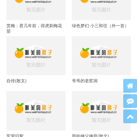
赏梅：君几年前，得虎刺梅花
绿色梦幻 小三和弦（外一首）
苗
自传(散文)
爷爷的老窑洞
军营旧絮
我的姨父姨母(散文)