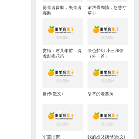
得道者多助，失道者
浓浓骨肉情，悠悠寸
寡助
草心
赏梅：君几年前，得
绿色梦幻 小三和弦
虎刺梅花苗
（外一首）
自传(散文)
爷爷的老窑洞
军营旧絮
我的姨父姨母(散文)