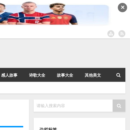
✕
感人故事
诗歌大全
故事大全
其他美文
请输入搜索内容
边栏标签