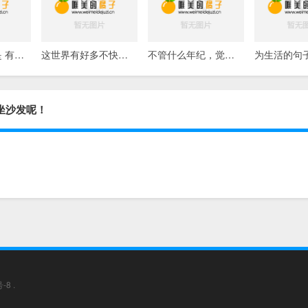
为生活的句子是 有哪些关于生活的经典句子
这世界有好多不快，但是还是要好好爱它，爱自己
不管什么年纪，觉得委屈的时候，还是可以大哭一场的
坐沙发呢！
号-8
.