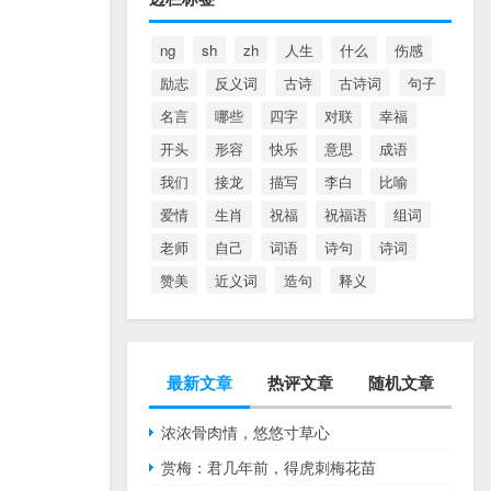
ng
sh
zh
人生
什么
伤感
励志
反义词
古诗
古诗词
句子
名言
哪些
四字
对联
幸福
开头
形容
快乐
意思
成语
我们
接龙
描写
李白
比喻
爱情
生肖
祝福
祝福语
组词
老师
自己
词语
诗句
诗词
赞美
近义词
造句
释义
最新文章
热评文章
随机文章
浓浓骨肉情，悠悠寸草心
赏梅：君几年前，得虎刺梅花苗