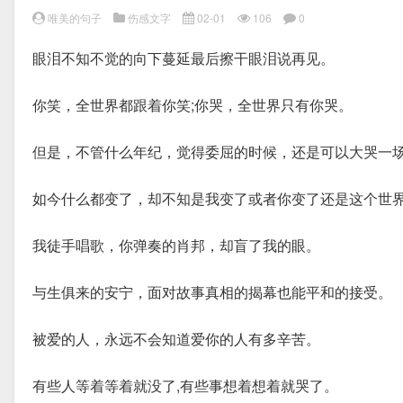
唯美的句子
伤感文字
02-01
106
0
眼泪不知不觉的向下蔓延最后擦干眼泪说再见。
你笑，全世界都跟着你笑;你哭，全世界只有你哭。
但是，不管什么年纪，觉得委屈的时候，还是可以大哭一
如今什么都变了，却不知是我变了或者你变了还是这个世
我徒手唱歌，你弹奏的肖邦，却盲了我的眼。
与生俱来的安宁，面对故事真相的揭幕也能平和的接受。
被爱的人，永远不会知道爱你的人有多辛苦。
有些人等着等着就没了,有些事想着想着就哭了。