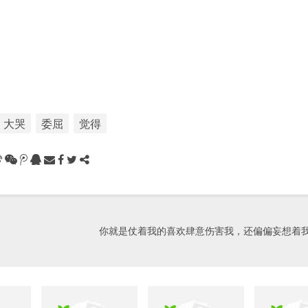
大哭
委屈
觉得
你就是仗着我的喜欢肆意伤害我，还偏偏妄想着