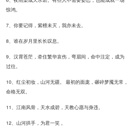
惊鸿。
7、你要记得，紫檀未灭，我亦未去。
8、谁在岁月里长长叹息。
9、汉霄苍茫，牵住繁华哀伤，弯眉间，命中注定，成为
过往。
10、红尘初妆，山河无疆。 最初的面庞，碾碎梦魇无常，
命格无双。
11、江南风骨，天水成碧，天教心愿与身违。
12、山河拱手，为君一笑 。