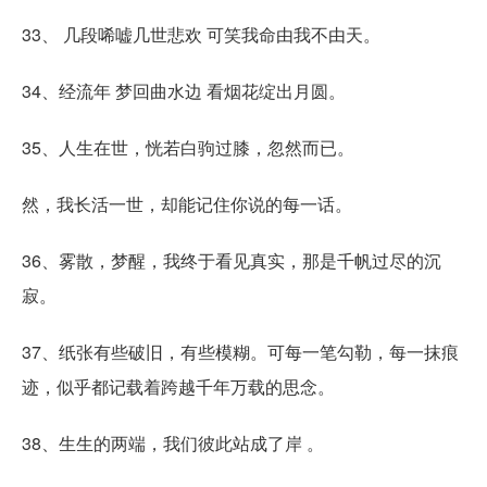
33、 几段唏嘘几世悲欢 可笑我命由我不由天。
34、经流年 梦回曲水边 看烟花绽出月圆。
35、人生在世，恍若白驹过膝，忽然而已。
然，我长活一世，却能记住你说的每一话。
36、雾散，梦醒，我终于看见真实，那是千帆过尽的沉
寂。
37、纸张有些破旧，有些模糊。可每一笔勾勒，每一抹痕
迹，似乎都记载着跨越千年万载的思念。
38、生生的两端，我们彼此站成了岸 。