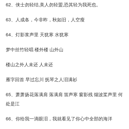
62、侠士勿轻结,美人勿轻盟,恐其轻为我死也。
63、人成各，今非昨，秋如旧，人空瘦
64、灯影浆声里 天犹寒 水犹寒
梦中丝竹轻唱 楼外楼 山外山
楼山之外人未还 人未还
雁字回首 早过忘川 抚琴之人泪满衫
65、萧萧扬花落满肩 落满肩 笛声寒 窗影残 烟波桨声里 何
处是江
66、你给我一滴眼泪，我就看见了你心中全部的海洋