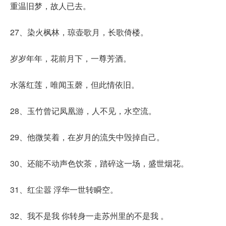
重温旧梦，故人已去。
27、染火枫林，琼壶歌月，长歌倚楼。
岁岁年年，花前月下，一尊芳酒。
水落红莲，唯闻玉磬，但此情依旧。
28、玉竹曾记凤凰游，人不见，水空流。
29、他微笑着，在岁月的流失中毁掉自己。
30、还能不动声色饮茶，踏碎这一场，盛世烟花。
31、红尘嚣 浮华一世转瞬空。
32、我不是我 你转身一走苏州里的不是我 。