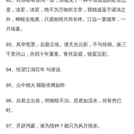
度，淡罢，淡罢，绝不为万物所主宰，我独逍遥于濯浊之
外，蝉蜕去拖累，只愿抱明月而长终。江边一蓑烟草，一
片缟素。
93、风华笔墨，后庭尘埃。便天光云影，不与徘徊。纵三
千里河山，亦四十年蓬莱。青丝染霜，镜鸾沉彩。
94、怅望江湖百年 与谁说
95、云中烛火 顾盼依稀如昨
96、自君之出矣，明镜暗不治。思君如流水，何有穷已
时。
97、开辟鸿蒙，谁为情种？都只为风月情浓。