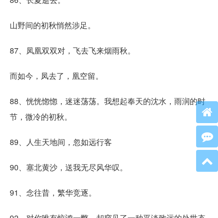
山野间的初秋悄然涉足。
87、凤凰双双对，飞去飞来烟雨秋。
而如今，凤去了，凰空留。
88、恍恍惚惚，迷迷荡荡。我想起奉天的沈水，雨润的时
节，微冷的初秋。
89、人生天地间，忽如远行客
90、塞北黄沙，送我无尽风华叹。
91、念往昔，繁华竞逐。
92、对你唯有惊鸿一瞥，却窥见了一种平淡致远的处世态