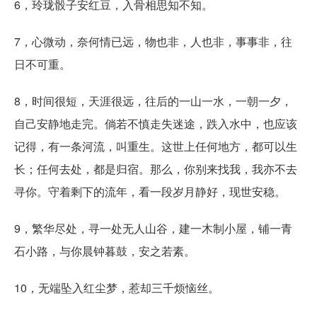
6，玲珑骰子安红豆，入骨相思知不知。
7，心微动，奈何情已远，物也非，人也非，事事非，往
日不可重。
8，时间很短，天涯很远，往后的一山一水，一朝一夕，
自己安静地走完。倘若不慎走失迷途，跌入水中，也应该
记得，有一条河流，叫重生。这世上任何地方，都可以生
长；任何去处，都是归宿。那么，你别来找我，我亦不去
寻你。守着剩下的流年，看一段岁月静好，现世安稳。
9，繁华尽处，寻一处无人山谷，建一木制小屋，铺一青
石小路，与你晨钟暮鼓，安之若素。
10，无端坠入红尘梦，惹却三千烦恼丝。