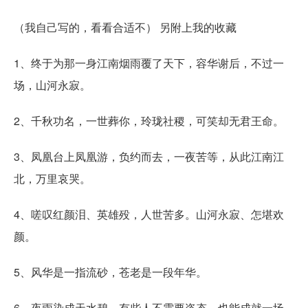
（我自己写的，看看合适不） 另附上我的收藏
1、终于为那一身江南烟雨覆了天下，容华谢后，不过一
场，山河永寂。
2、千秋功名，一世葬你，玲珑社稷，可笑却无君王命。
3、凤凰台上凤凰游，负约而去，一夜苦等，从此江南江
北，万里哀哭。
4、嗟叹红颜泪、英雄殁，人世苦多。山河永寂、怎堪欢
颜。
5、风华是一指流砂，苍老是一段年华。
6、夜雨染成天水碧。有些人不需要姿态，也能成就一场