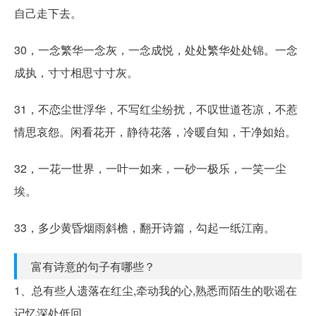
自己走下去。
30，一念繁华一念灰，一念成悦，处处繁华处处锦。一念
成执，寸寸相思寸寸灰。
31，不恋尘世浮华，不写红尘纷扰，不叹世道苍凉，不惹
情思哀怨。闲看花开，静待花落，冷暖自知，干净如始。
32，一花一世界，一叶一如来，一砂一极乐，一笑一尘
埃。
33，多少黄昏烟雨斜檐，翻开诗篇，勾起一纸江南。
富有诗意的句子有哪些？
1、总有些人遗落在红尘,牵动我的心,熟悉而陌生的歌谣在
记忆深处低回.