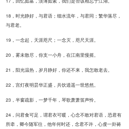
17，回忆如墓，淡薄如素，我们是否该相忘于江湖。
18，时光静好，与君语；细水流年，与君同；繁华落尽，
与君老。
19，一念起，天涯咫尺；一念灭，咫尺天涯。
20，雾未散尽，你支一小舟，在江南里慢摇。
21，阳光温热，岁月静好，你还不来，我怎敢老去。
22，宫灯夜明昙华正盛，共饮逍遥一世悠然。
23，半窗疏影，一梦千年，琴歌萧萧笛声怜。
24，问君食可足，谓君衣可暖，心念不敢对君语，恐君有
所牵，卿今随军往，他年何时还，念君不许，心虔一卦祷