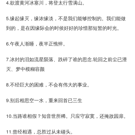
4.欲渡黄河冰塞川，将登太行雪满山。
5.缘起缘灭，缘浓缘淡，不是我们能够控制的。我们能做
到的，是在因缘际会的时侯好好的珍惜那短暂的时光。
6.午夜人渐睡，夜半正憔悴。
7.冰封的泪如流星陨落、跌碎了谁的思念.轮回之前尘已湮
灭、梦中模糊容颜
8.不经巨大的困难，不会有伟大的事业。
9.别后相思空一水，重来回首已三生
10.当路谁相假？知音世所稀。只应守寂寞，还掩故园扉。
11.曾经相遇，总胜过从未碰头。