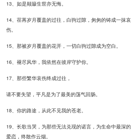
13、如是颠簸生世亦无悔。
14、荏苒岁月覆盖的过往，白驹过隙，匆匆的铸成一抹哀
伤。
15、那被岁月覆盖的花开，一切白驹过隙成为空白。
16、褪尽风华，我依然在彼岸守护你。
17、那些繁华哀伤终成过往，
请不要失望，平凡是为了最美的荡气回肠。
18、你的路途，从此不见我的苍老。
19、长歌当哭，为那些无法兑现的诺言，为生命中最深的
爱恋，终散作云烟。