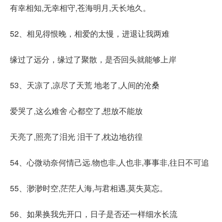
有幸相知,无幸相守,苍海明月,天长地久。
52、相见得恨晚，相爱的太慢，进退让我两难
缘过了远分，缘过了聚散，是否回头就能够上岸
53、天凉了,凉尽了天荒 地老了,人间的沧桑
爱哭了,这么难舍 心都空了,想放不能放
天亮了,照亮了泪光 泪干了,枕边地彷徨
54、心微动奈何情己远.物也非,人也非,事事非,往日不可追
55、渺渺时空,茫茫人海,与君相遇,莫失莫忘。
56、如果换我先开口，日子是否还一样细水长流