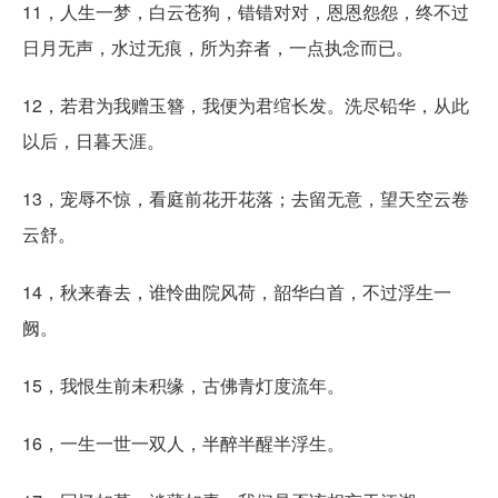
11，人生一梦，白云苍狗，错错对对，恩恩怨怨，终不过
日月无声，水过无痕，所为弃者，一点执念而已。
12，若君为我赠玉簪，我便为君绾长发。洗尽铅华，从此
以后，日暮天涯。
13，宠辱不惊，看庭前花开花落；去留无意，望天空云卷
云舒。
14，秋来春去，谁怜曲院风荷，韶华白首，不过浮生一
阙。
15，我恨生前未积缘，古佛青灯度流年。
16，一生一世一双人，半醉半醒半浮生。