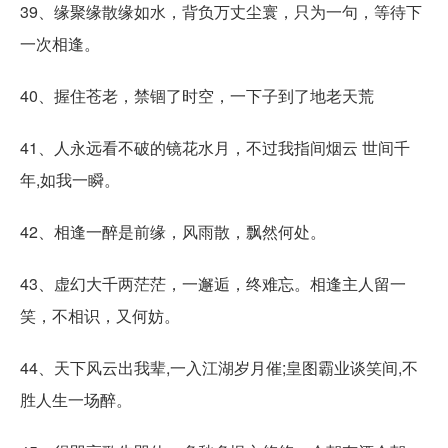
39、缘聚缘散缘如水，背负万丈尘寰，只为一句，等待下
一次相逢。
40、握住苍老，禁锢了时空，一下子到了地老天荒
41、人永远看不破的镜花水月，不过我指间烟云 世间千
年,如我一瞬。
42、相逢一醉是前缘，风雨散，飘然何处。
43、虚幻大千两茫茫，一邂逅，终难忘。相逢主人留一
笑，不相识，又何妨。
44、天下风云出我辈,一入江湖岁月催;皇图霸业谈笑间,不
胜人生一场醉。