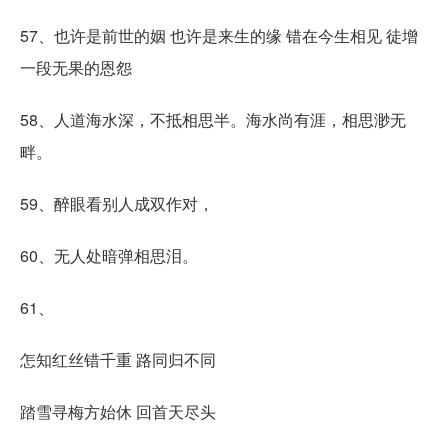
57、也许是前世的姻 也许是来生的缘 错在今生相见 徒增
一段无果的恩怨
58、人道海水深，不抵相思半。海水尚有涯，相思渺无
畔。
59、醉眼看别人成双作对，
60、无人处暗弹相思泪。
61、
怎知红丝错千重 路同归不同
踏雪寻梅方始休 回首天尽头