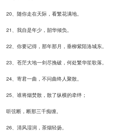
20、随你走在天际，看繁花满地。
21、我自是年少，韶华倾负。
22、你要记得，那年那月，垂柳紫陌洛城东。
23、苍茫大地一剑尽挽破，何处繁华笙歌落。
24、寄君一曲，不问曲终人聚散。
25、谁将烟焚散，散了纵横的牵绊；
听弦断，断那三千痴缠。
26、清风湿润，茶烟轻扬。