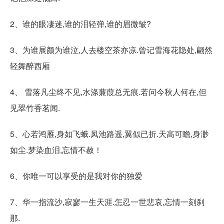
2、谁的眼凄迷,谁的泪轻弹,谁的眉微皱?
3、为谁展颜为谁泣,人去楼空茶亦凉.曾记雪海花隐处,翩然
轻舞醉西厢
4、 雪落凡尘终不见,水涤蒹葭总无痕.若问今秋人何在,但
见翠竹香茗闻.
5、心若鸿雁,身如飞蛾.凤池路遥,翼似已折.天高可瞻,身渺
如尘.梦染血泪,忘情不赦！
6、你唯一可以享受的是我对你的独爱
7、华一指流沙,寂寥一生天涯.怎忍一世悲哀,忘情一刻刹
那.