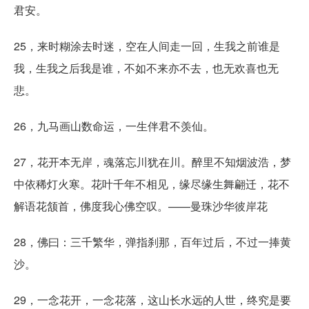
君安。
25，来时糊涂去时迷，空在人间走一回，生我之前谁是
我，生我之后我是谁，不如不来亦不去，也无欢喜也无
悲。
26，九马画山数命运，一生伴君不羡仙。
27，花开本无岸，魂落忘川犹在川。醉里不知烟波浩，梦
中依稀灯火寒。花叶千年不相见，缘尽缘生舞翩迁，花不
解语花颔首，佛度我心佛空叹。——曼珠沙华彼岸花
28，佛曰：三千繁华，弹指刹那，百年过后，不过一捧黄
沙。
29，一念花开，一念花落，这山长水远的人世，终究是要