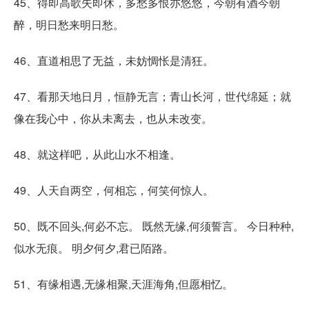
45、得即高歌失即休，多愁多恨亦悠悠，今朝有酒今朝
醉，明日愁来明日愁。
46、直道相思了无益，未妨惆怅是清狂。
47、看那天地日月，恒静无言；青山长河，世代绵延；就
像在我心中，你从未离去，也从未改变。
48、就这样吧，从此山水不相逢。
49、人天自两空，何相忘，何笑何惊人。
50、既不回头,何必不忘。 既然无缘,何须誓言。 今日种种,
似水无痕。 明夕何夕,君已陌路。
51、有缘相遇,无缘相聚,天涯海角,但愿相忆。