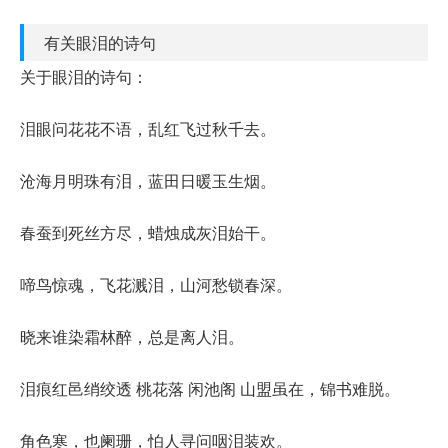
有关眼泪的诗句
关于眼泪的诗句：
泪眼问花花不语，乱红飞过秋千去。
沧海月明珠有泪，蓝田日暖玉生烟。
春蚕到死丝方尽，蜡烛成灰泪始干。
啼鸟惊魂，飞花溅泪，山河愁锁春深。
晓来谁染霜林醉，总是离人泪。
泪痕红邑绡绞透 桃花落 闲池阁 山盟虽在，锦书难脱。
角色寒，也阑珊，怕人寻问咽泪装欢。