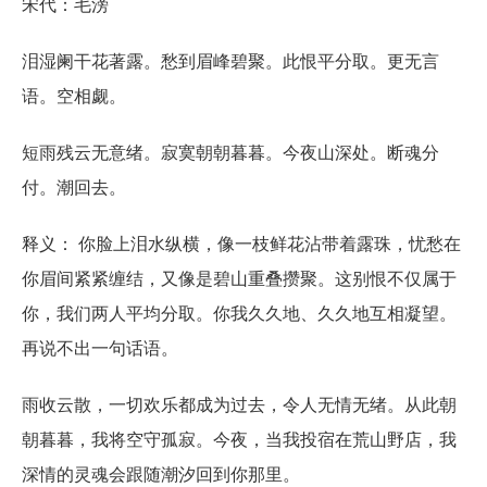
宋代：毛滂
泪湿阑干花著露。愁到眉峰碧聚。此恨平分取。更无言
语。空相觑。
短雨残云无意绪。寂寞朝朝暮暮。今夜山深处。断魂分
付。潮回去。
释义： 你脸上泪水纵横，像一枝鲜花沾带着露珠，忧愁在
你眉间紧紧缠结，又像是碧山重叠攒聚。这别恨不仅属于
你，我们两人平均分取。你我久久地、久久地互相凝望。
再说不出一句话语。
雨收云散，一切欢乐都成为过去，令人无情无绪。从此朝
朝暮暮，我将空守孤寂。今夜，当我投宿在荒山野店，我
深情的灵魂会跟随潮汐回到你那里。