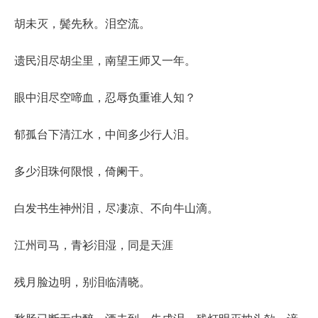
胡未灭，鬓先秋。泪空流。
遗民泪尽胡尘里，南望王师又一年。
眼中泪尽空啼血，忍辱负重谁人知？
郁孤台下清江水，中间多少行人泪。
多少泪珠何限恨，倚阑干。
白发书生神州泪，尽凄凉、不向牛山滴。
江州司马，青衫泪湿，同是天涯
残月脸边明，别泪临清晓。