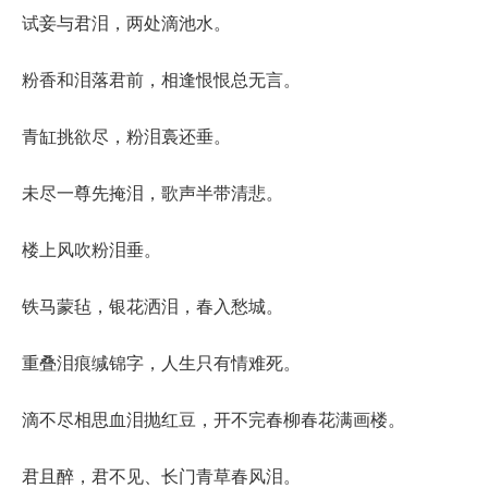
试妾与君泪，两处滴池水。
粉香和泪落君前，相逢恨恨总无言。
青缸挑欲尽，粉泪裛还垂。
未尽一尊先掩泪，歌声半带清悲。
楼上风吹粉泪垂。
铁马蒙毡，银花洒泪，春入愁城。
重叠泪痕缄锦字，人生只有情难死。
滴不尽相思血泪抛红豆，开不完春柳春花满画楼。
君且醉，君不见、长门青草春风泪。