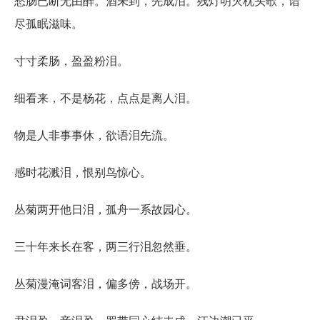
愁肠已断无由醉。酒未到，先成泪。残灯明灭枕头欹，谙
尽孤眠滋味。
寸寸柔肠，盈盈粉泪。
细看来，不是杨花，点点是离人泪。
物是人非事事休，欲语泪先流。
感时花溅泪，恨别鸟惊心。
丛菊两开他日泪，孤舟一系故园心。
三十年来长在客，两三行泪忽然垂。
丛菊漫淹词客泪，偏多傍，战场开。