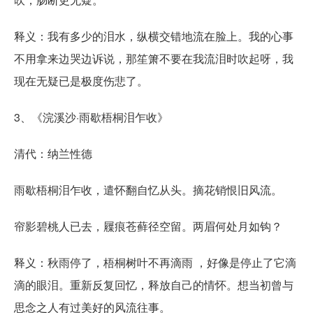
释义：我有多少的泪水，纵横交错地流在脸上。我的心事
不用拿来边哭边诉说，那笙箫不要在我流泪时吹起呀，我
现在无疑已是极度伤悲了。
3、《浣溪沙·雨歇梧桐泪乍收》
清代：纳兰性德
雨歇梧桐泪乍收，遣怀翻自忆从头。摘花销恨旧风流。
帘影碧桃人已去，屧痕苍藓径空留。两眉何处月如钩？
释义：秋雨停了，梧桐树叶不再滴雨 ，好像是停止了它滴
滴的眼泪。重新反复回忆，释放自己的情怀。想当初曾与
思念之人有过美好的风流往事。