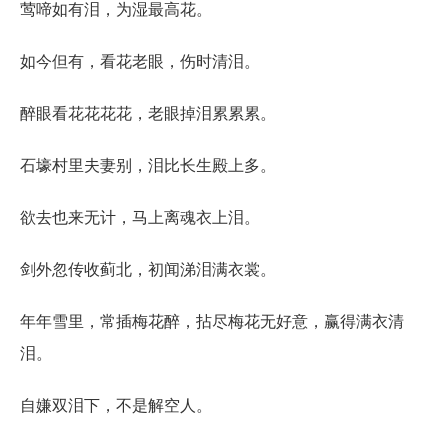
莺啼如有泪，为湿最高花。
如今但有，看花老眼，伤时清泪。
醉眼看花花花花，老眼掉泪累累累。
石壕村里夫妻别，泪比长生殿上多。
欲去也来无计，马上离魂衣上泪。
剑外忽传收蓟北，初闻涕泪满衣裳。
年年雪里，常插梅花醉，拈尽梅花无好意，赢得满衣清
泪。
自嫌双泪下，不是解空人。