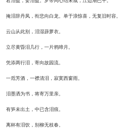
君泪盈，妾泪盈。罗带同心结未成，江边潮已平。
掩泪辞丹凤，衔悲向白龙。单于浪惊喜，无复旧时容。
云山从此别，泪湿薜萝衣。
立尽黄昏泪几行，一片鸦啼月。
凭添两行泪，寄向故园流。
一卮芳酒，一襟清泪，寂寞西窗雨。
泪墨洒为书，将寄万里亲。
有笋未出土，中已含泪痕。
离杯有泪饮，别柳无枝春。