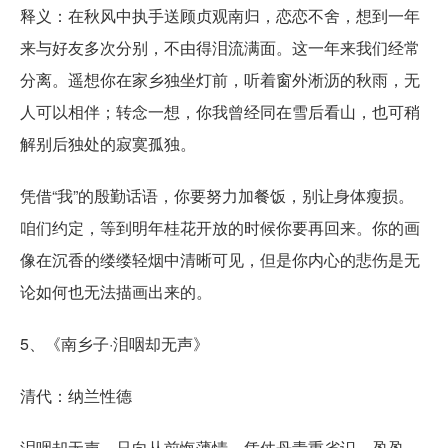
释义：在秋风中执手送顾贞观南归，恋恋不舍，想到一年
来与好友多次分别，不由得泪流满面。这一年来我们经常
分离。遥想你在家乡独坐灯前，听着窗外淅沥的秋雨，无
人可以相伴；转念一想，你我曾经同在雪后看山，也可稍
解别后独处的寂寞孤独。
凭借“我”的殷勤话语，你要努力加餐饭，别让身体瘦损。
咱们约定，等到明年桂花开放的时候你要再回来。你的画
像在沉香的缕缕轻烟中清晰可见，但是你内心的悲伤是无
论如何也无法描画出来的。
5、《南乡子·泪咽却无声》
清代：纳兰性德
泪咽却无声，只向从前悔薄情。凭仗丹青重省识，盈盈，