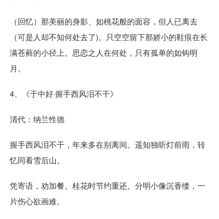
（回忆）那美丽的身影、如桃花般的面容，但人已离去
（可是人却不知何处去了)。只空空留下那娇小的鞋痕在长
满苍藓的小径上。思恋之人在何处，只有孤单的如钩明
月。
4、《于中好·握手西风泪不干》
清代：纳兰性德
握手西风泪不干，年来多在别离间。遥知独听灯前雨，转
忆同看雪后山。
凭寄语，劝加餐。桂花时节约重还。分明小像沉香缕，一
片伤心欲画难。