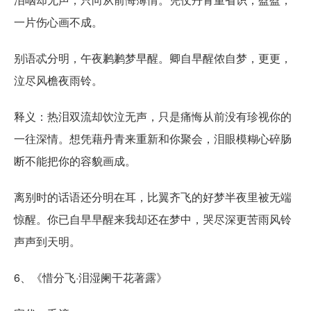
一片伤心画不成。
别语忒分明，午夜鹣鹣梦早醒。卿自早醒侬自梦，更更，
泣尽风檐夜雨铃。
释义：热泪双流却饮泣无声，只是痛悔从前没有珍视你的
一往深情。想凭藉丹青来重新和你聚会，泪眼模糊心碎肠
断不能把你的容貌画成。
离别时的话语还分明在耳，比翼齐飞的好梦半夜里被无端
惊醒。你已自早早醒来我却还在梦中，哭尽深更苦雨风铃
声声到天明。
6、《惜分飞·泪湿阑干花著露》