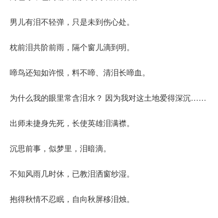
男儿有泪不轻弹，只是未到伤心处。
枕前泪共阶前雨，隔个窗儿滴到明。
啼鸟还知如许恨，料不啼、清泪长啼血。
为什么我的眼里常含泪水？ 因为我对这土地爱得深沉……
出师未捷身先死，长使英雄泪满襟。
沉思前事，似梦里，泪暗滴。
不知风雨几时休，已教泪洒窗纱湿。
抱得秋情不忍眠，自向秋屏移泪烛。