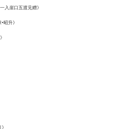
十一入崖口五渡见赠》
章•昭升》
西》
引》