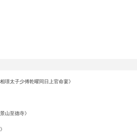
丞相璟太子少傅乾曜同日上官命宴》
丹景山至德寺》
城》