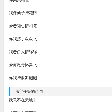
我伴仙子踏花归
爱恋知心情相随
你我携手双双飞
我恋伊人情绵绵
爱河泛舟比翼飞
你我踏浪舞翩翩
我字开头的诗句
我意不在天地中，