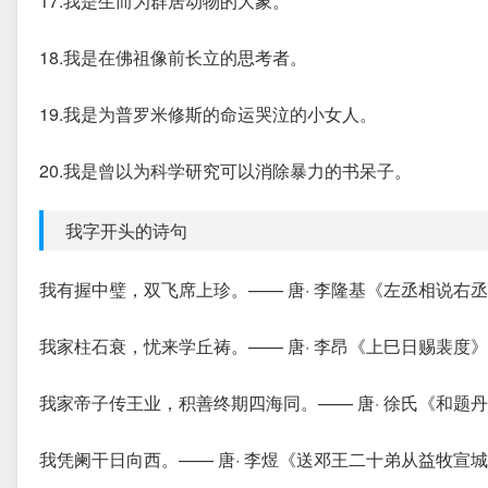
17.我是生而为群居动物的大象。
18.我是在佛祖像前长立的思考者。
19.我是为普罗米修斯的命运哭泣的小女人。
20.我是曾以为科学研究可以消除暴力的书呆子。
我字开头的诗句
我有握中璧，双飞席上珍。—— 唐· 李隆基《左丞相说右
我家柱石衰，忧来学丘祷。—— 唐· 李昂《上巳日赐裴度》
我家帝子传王业，积善终期四海同。—— 唐· 徐氏《和题
我凭阑干日向西。—— 唐· 李煜《送邓王二十弟从益牧宣