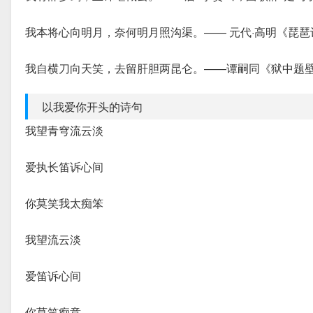
我本将心向明月，奈何明月照沟渠。—— 元代·高明《琵琶
我自横刀向天笑，去留肝胆两昆仑。——谭嗣同《狱中题
以我爱你开头的诗句
我望青穹流云淡
爱执长笛诉心间
你莫笑我太痴笨
我望流云淡
爱笛诉心间
你莫笑痴意