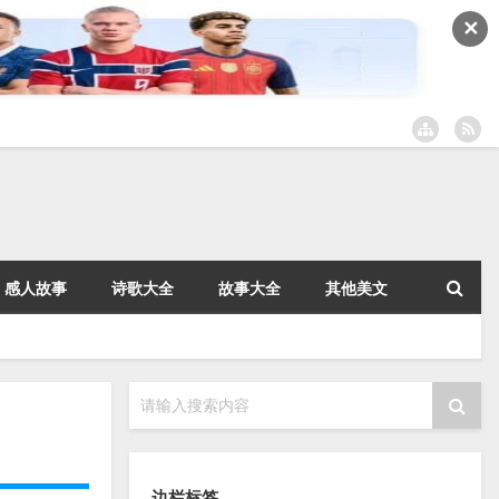
✕
感人故事
诗歌大全
故事大全
其他美文
请输入搜索内容
边栏标签