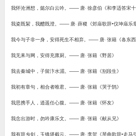
我怀沧洲想，懿尔白云吟。—— 唐· 徐彦伯《和李适答宋
我粢既絜，我醴既澄。—— 唐· 薛稷《郊庙歌辞•仪坤庙乐
我今与子非一身，安得死生不相弃。—— 唐· 张籍《各东
我无耒与网，安得充廪厨。—— 唐· 张籍《野居》
我去秦城中，子留汴水湄。—— 唐· 张籍《别段生》
我初有章句，相合者唯君。—— 唐· 张籍《哭于鹄》
我思携手人，逍遥任心腹。—— 唐· 张籍《怀友》
我念出游时，勿吟康乐文。—— 唐· 张籍《献从兄》
我有辞乡剑，玉锋堪截云。—— 唐· 李贺《琴曲歌辞•走马