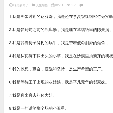
唯美的句子
人生感悟
02-01
336
0
1.我是画蛋时期的达芬奇，我是还在拿炭钡钛锢棉竹做实
2.我是梦到蛇之前的凯库勒，我是埋在草稿纸里的陈景润
3.我是背着房子爬树的蜗牛，我是带着使命洄游的鲑鱼，
4.我是从瓦砾下探出头的小草，我是在沙漠里抽新芽的胡
5.我的梦想，勤奋，倔强和坚持，是生产希望的工厂。
6.我是等待王子出现的灰姑娘，我是平凡无华的邻家妹。
7.我是直来直去的傻大姐。
8.我是一句话笑翻全场的小丑星。