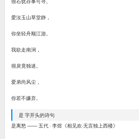
很石犹存事可寻。
爱汝玉山草堂静，
你坐轻舟顺江游。
我欲走南涧，
很戾竟独迷。
爱弟尚风尘，
你若不嫌弃。
是 字开头的诗句
是离愁 —— 五代 · 李煜《相见欢·无言独上西楼》