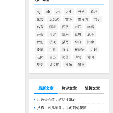
ng
sh
zh
人生
什么
伤感
励志
反义词
古诗
古诗词
句子
名言
哪些
四字
对联
幸福
开头
形容
快乐
意思
成语
我们
接龙
描写
李白
比喻
爱情
生肖
祝福
祝福语
组词
老师
自己
词语
诗句
诗词
赞美
近义词
造句
释义
最新文章
热评文章
随机文章
浓浓骨肉情，悠悠寸草心
赏梅：君几年前，得虎刺梅花苗