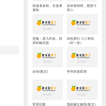
得道者多助，失道者
浓浓骨肉情，悠悠寸
寡助
草心
赏梅：君几年前，得
绿色梦幻 小三和弦
虎刺梅花苗
（外一首）
自传(散文)
爷爷的老窑洞
军营旧絮
我的姨父姨母(散文)