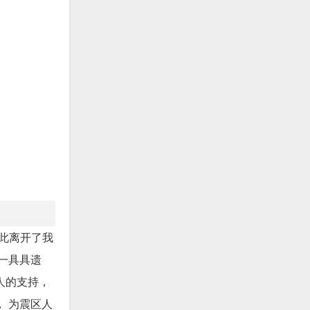
从此离开了我
的一具具遗
人的支持，
， 为震区人