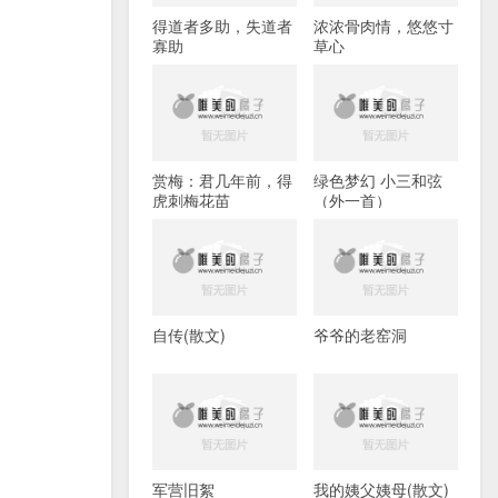
得道者多助，失道者
浓浓骨肉情，悠悠寸
寡助
草心
赏梅：君几年前，得
绿色梦幻 小三和弦
虎刺梅花苗
（外一首）
自传(散文)
爷爷的老窑洞
军营旧絮
我的姨父姨母(散文)