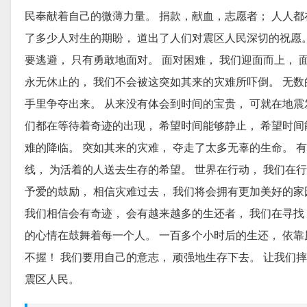
民奉献着自己的微薄力量。 捐款，献血，志愿者； 人人都在
了多少人对生的期盼， 道出了人们对震区人民深切的祝愿。
要逃避， 只有勇敢地面对。 面对困难， 我们迎面而上， 
永无休止的， 我们不会被这突如其来的灾难所吓倒。 无数
手里争夺出来。 从来没有体会到时间的宝贵， 可就在地震发
们都在等待着奇迹的出现， 希望时间能够静止， 希望时间
难的降临。 突如其来的灾难， 夺走了太多无辜的生命。 
线， 为活着的人送去生存的希望。 世界在行动， 我们在行
予爱的鼓励， 相信灾难过去， 我们将会拥有更加美好的家
我们相信会有奇迹， 会有越来越多的生还者， 我们在寻找，
的心情在鼓舞着每一个人。 一百多个小时后的生还， 依靠
不握！ 我们要用自己的意志， 顽强地生存下去。 让我们
震区人民。