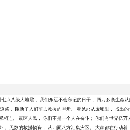
 汶川七点八级大地震， 我们永远不会忘记的日子， 两万多条生命
的道路， 阻断了人们前去救援的脚步。 看见那从废墟里， 找出
紧相连。 震区人民， 你们不是一个人在奋斗； 你们有世界亿万
外， 无数的救援物资， 从四面八方汇集灾区。 大家都在行动着