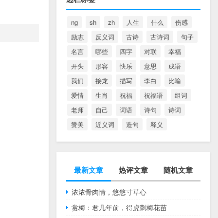
ng
sh
zh
人生
什么
伤感
励志
反义词
古诗
古诗词
句子
名言
哪些
四字
对联
幸福
开头
形容
快乐
意思
成语
我们
接龙
描写
李白
比喻
爱情
生肖
祝福
祝福语
组词
老师
自己
词语
诗句
诗词
赞美
近义词
造句
释义
最新文章
热评文章
随机文章
浓浓骨肉情，悠悠寸草心
赏梅：君几年前，得虎刺梅花苗