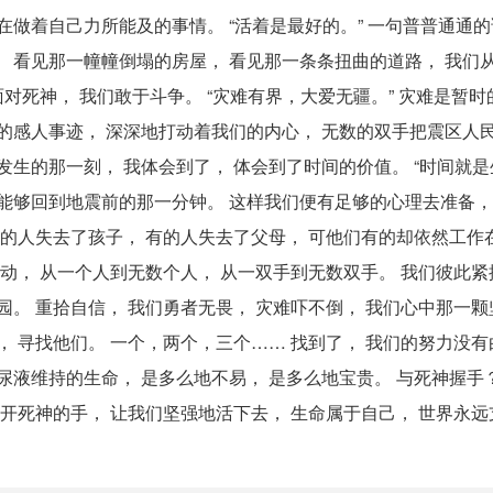
做着自己力所能及的事情。 “活着是最好的。” 一句普普通通的
 看见那一幢幢倒塌的房屋， 看见那一条条扭曲的道路， 我们
面对死神， 我们敢于斗争。 “灾难有界，大爱无疆。” 灾难是暂时
的感人事迹， 深深地打动着我们的内心， 无数的双手把震区人民
生的那一刻， 我体会到了， 体会到了时间的价值。 “时间就是生
能够回到地震前的那一分钟。 这样我们便有足够的心理去准备，
有的人失去了孩子， 有的人失去了父母， 可他们有的却依然工作
动， 从一个人到无数个人， 从一双手到无数双手。 我们彼此紧
园。 重拾自信， 我们勇者无畏， 灾难吓不倒， 我们心中那一
 寻找他们。 一个，两个，三个…… 找到了， 我们的努力没有
尿液维持的生命， 是多么地不易， 是多么地宝贵。 与死神握手
摔开死神的手， 让我们坚强地活下去， 生命属于自己， 世界永