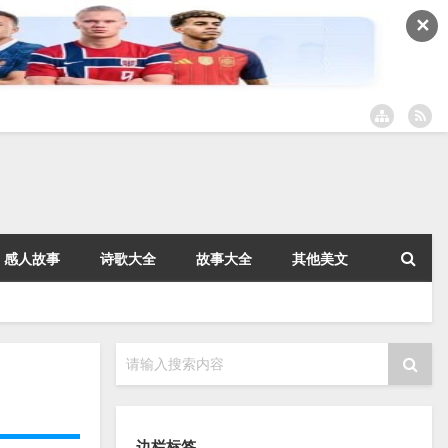
✕
感人故事
诗歌大全
故事大全
其他美文
请输入搜索内容
边栏标签