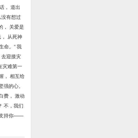
话， 道出
从没有想过
的， 关爱是
， 从死神
命。” 我
 去迎接灾
在灾难第一
握， 相互给
颗坚强的心。
白费， 激动
？ 不，我们
远支持你——