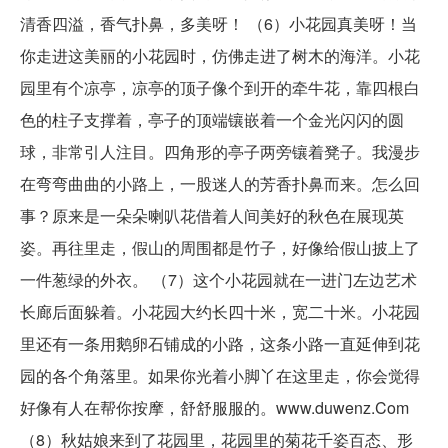
清香四溢，香气扑鼻，多美呀！ （6）小花园真美呀！当
你走进这美丽的小花园时，仿佛走进了树木的海洋。小花
园里有个凉亭，凉亭的顶子像个到开的牵牛花，靠四根白
色的柱子支撑着，亭子的顶端镶嵌着一个金光闪闪的圆
球，非常引人注目。四角形的亭子两旁镶着凳子。我漫步
在弯弯曲曲的小路上，一股迷人的芳香扑鼻而来。怎么回
事？原来是一朵朵喇叭花借着人间美好的秋色在展现英
姿。再往里走，假山的周围都是竹子，好像给假山披上了
一件葱绿的外衣。 （7）这个小花园就在一进门左边艺术
长廊后面躲着。小花园大约长四十米，宽二十米。小花园
里还有一条用鹅卵石铺成的小路，这条小路一直延伸到花
园的各个角落里。如果你光着小脚丫在这里走，你会觉得
好像有人在帮你按摩，舒舒服服的。www.duwenz.Com
（8）秋姑娘来到了花园里，花园里的菊花千姿百态、形