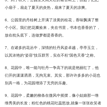
小扇子，扇走了夏天的炎热，扇来了夏天的凉爽。
6、公园里的丹桂树上开满了淡黄的桂花，香味飘满了整
个小区。我们把花瓣捡来，夹在书里，书本也香香的了，
放在枕头底下，连做梦都是香香的。
7、在诸多的花丛中，深情的牡丹风姿卓越，亭亭玉立，
以其浓艳的“姿容”技压群芳，实在不枉“国色天香”之称。
8、花园中，唯一能与牡丹一争高下的就是艳丽红了，他
们开的潇潇洒洒，无拘无束。其实，那许许多多的小花也
别具一格，为花园增添了无穷的乐趣。
9、花园中，柔嫩的柳条在微风中摇摆，像小姑娘那一绺
绺秀美的长发；粉红色的桃花吐蕊怒放,就像一张张欢笑者