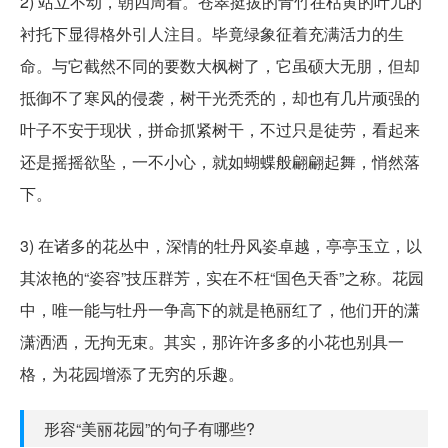
2) 站立不动，朝四周看。苍翠挺拔的青竹在枯黄的叶儿的
衬托下显得格外引人注目。毕竟绿象征着充满活力的生
命。与它截然不同的要数大枫树了，它虽硕大无朋，但却
抵御不了寒风的侵袭，树干光秃秃的，却也有几片顽强的
叶子不安于现状，拼命抓紧树干，不过只是徒劳，看起来
还是摇摇欲坠，一不小心，就如蝴蝶般翩翩起舞，悄然落
下。
3) 在诸多的花丛中，深情的牡丹风姿卓越，亭亭玉立，以
其浓艳的“姿容”技压群芳，实在不枉“国色天香”之称。花园
中，唯一能与牡丹一争高下的就是艳丽红了，他们开的潇
潇洒洒，无拘无束。其实，那许许多多的小花也别具一
格，为花园增添了无穷的乐趣。
形容“美丽花园”的句子有哪些?