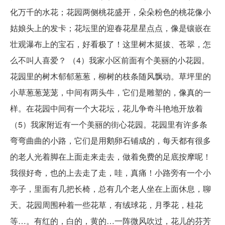
化万千的水花；花园两侧桃花盛开，朵朵粉色的桃花像小
姑娘头上的发卡；花坛里的迎春花星星点点，像是镶嵌在
壮观瀑布上的宝石，好看极了！这里树木挺拔、苍翠，怎
么不叫人喜爱？ （4）我家小区前面有个美丽的小花园。
花园里的树木郁郁葱葱，柳树的枝条随风飘动。草坪里的
小草葱葱茏茏，中间有两头牛，它们是雕塑的，像真的一
样。在花园中间有一个大花坛，花儿争奇斗艳地开放着
（5）我家附近有一个美丽的街心花园。花园里有许多条
弯弯曲曲的小路，它们是用鹅卵石铺成的，每天都有很多
的老人光着脚在上面走来走去，做着免费的足底按摩呢！
我很好奇，也的上去走了走，哇，真痛！小路旁有一个小
亭子，里面有几把长椅，总有几个老人坐在上面休息，聊
天。花园周围种着一些花草，有绒球花，月季花，桂花
等…。有红的，白的，黄的…一阵微风吹过，花儿的芬芳