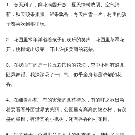
1、春天到了，鲜花满园开放，夏天绿树成阴、空气清
新，秋天硕果累累、鲜果飘香，冬天白雪一片，村里的孩
子都喜欢到那里玩。
2、花园里常年洋溢着孩子们欢乐的笑声，花园里草翠花
开，桃树绽出绿芽，开出许多美丽的花朵。
3、在我面前的是一片五彩缤纷的花海，空中不时有蝶儿
随风舞蹈。我深深吸了一口气，似乎全身都是浓郁的花
香。
4、在细看那花，有的害羞的含苞待放，有的呼之欲出急
着要看看外面世界的美丽，公园里有高高的银杏树，有茂
盛的樟树，有漂亮的小枫树，还有香香的桂花树。
5、到了秋天，公园里又高又壮的银杏树上，挂起了把把