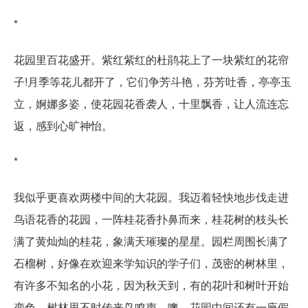
*
花园里百花盛开。紫红紫红的杜鹃花上了一块紫红的花帘
子!月季等花儿都开了，它们争芳斗艳，芬芳吐香，亭亭玉
立，婀娜多姿，使花园花香袭人，十里飘香，让人流连忘
返，感到心旷神怡。
*
我似乎更喜欢两楼中间的大花园。我迈着轻快地步伐走进
鸟语花香的花园，一阵桂花香扑鼻而来，桂花树的枝头长
满了黄灿灿的桂花，象满天璀璨的星星。园栏周围长满了
石榴树，好像在欢迎来学知识的学子们，茂密的树林里，
有许多不知名的小花，因为秋天到，有的花叶和树叶开始
变色，树林里不时传来鸟鸣声。噢，花园中间还有一座假