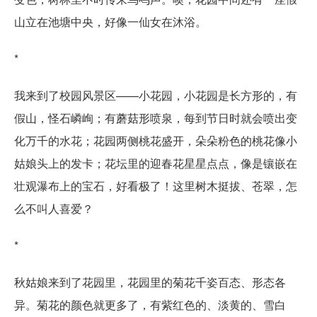
山立在池塘中央，好像一仙女在沐浴。
*
我来到了校园风景区——小花园，小花园是长方形的，有
假山，怪石嶙峋；有蘑菇形喷泉，每到节日时就会喷出变
化万千的水花；花园两侧桃花盛开，朵朵粉色的桃花像小
姑娘头上的发卡；花坛里的迎春花星星点点，像是镶嵌在
壮观瀑布上的宝石，好看极了！这里树木挺拔、苍翠，怎
么不叫人喜爱？
*
秋姑娘来到了花园里，花园里的菊花千姿百态、形态各
异。菊花的颜色就更多了，有紫红色的、淡黄的、雪白