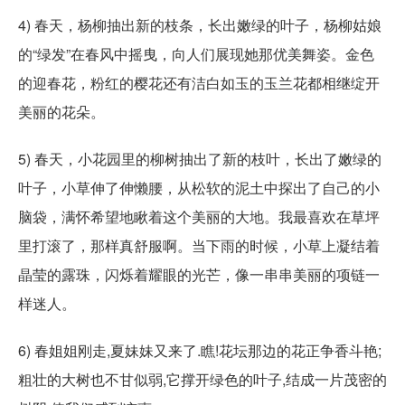
4) 春天，杨柳抽出新的枝条，长出嫩绿的叶子，杨柳姑娘
的“绿发”在春风中摇曳，向人们展现她那优美舞姿。金色
的迎春花，粉红的樱花还有洁白如玉的玉兰花都相继绽开
美丽的花朵。
5) 春天，小花园里的柳树抽出了新的枝叶，长出了嫩绿的
叶子，小草伸了伸懒腰，从松软的泥土中探出了自己的小
脑袋，满怀希望地瞅着这个美丽的大地。我最喜欢在草坪
里打滚了，那样真舒服啊。当下雨的时候，小草上凝结着
晶莹的露珠，闪烁着耀眼的光芒，像一串串美丽的项链一
样迷人。
6) 春姐姐刚走,夏妹妹又来了.瞧!花坛那边的花正争香斗艳;
粗壮的大树也不甘似弱,它撑开绿色的叶子,结成一片茂密的