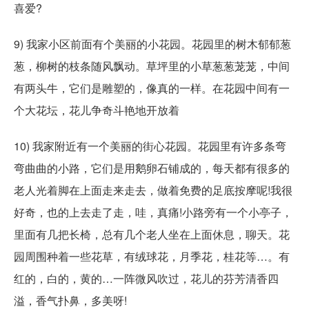
喜爱?
9) 我家小区前面有个美丽的小花园。花园里的树木郁郁葱
葱，柳树的枝条随风飘动。草坪里的小草葱葱茏茏，中间
有两头牛，它们是雕塑的，像真的一样。在花园中间有一
个大花坛，花儿争奇斗艳地开放着
10) 我家附近有一个美丽的街心花园。花园里有许多条弯
弯曲曲的小路，它们是用鹅卵石铺成的，每天都有很多的
老人光着脚在上面走来走去，做着免费的足底按摩呢!我很
好奇，也的上去走了走，哇，真痛!小路旁有一个小亭子，
里面有几把长椅，总有几个老人坐在上面休息，聊天。花
园周围种着一些花草，有绒球花，月季花，桂花等…。有
红的，白的，黄的…一阵微风吹过，花儿的芬芳清香四
溢，香气扑鼻，多美呀!