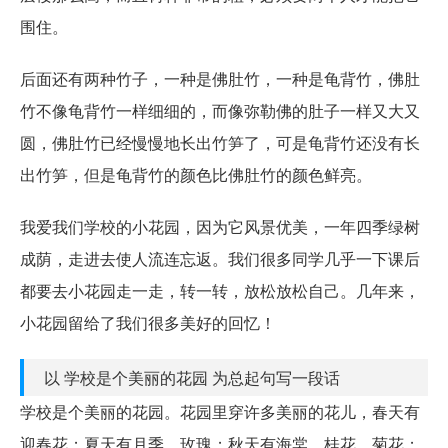
围住。
后面还有两种竹子，一种是佛肚竹，一种是龟背竹，佛肚
竹不像龟背竹一样细细的，而像弥勒佛的肚子一样又大又
圆，佛肚竹已经慢慢地长出竹笋了，可是龟背竹还没有长
出竹笋，但是龟背竹的颜色比佛肚竹的颜色鲜亮。
我爱我们学校的小花园，因为它风景优美，一年四季绿树
成荫，走进去使人流连忘返。我们很多同学几乎一下课后
都要去小花园走一走，转一转，放松放松自己。几年来，
小花园留给了我们很多美好的回忆！
以 学校是个美丽的花园 为总起句写一段话
学校是个美丽的花园。花园里穿许多美丽的花儿，春天有
迎春花；夏天有月季、玫瑰；秋天有海棠、桂花、菊花；