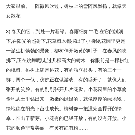
大家眼前。一阵微风吹过，树枝上的雪随风飘扬，就像天
女散花。
3) 春天的它，到处一片新绿。春雨细如牛毛,在它的滋润
下,在阳光的照射下,花草树木都探出了小脑袋,花园里更是
一派生机勃勃的景象，柳树伸开嫩黄的叶子，在春风的吹
拂下,正在跳舞呢!走过几棵高大的树木，你眼前是一棵粉红
的桃树。桃树上满是桃花，有的独立枝头，有的三个一
群，两个一伙，仿佛正在做游戏。有的盛开了，就像人们
张开的笑脸。有的刚刚张开几片花瓣。小花园里的小草偷
偷地从土里钻出来，嫩嫩的绿绿的，就像厚厚的绿地毯，
绿地毯在阳光下茁壮成长。柳树像一把没完全撑开的绿
伞，长出了新芽。小花有的已经开放，有的没有开放。小
花的颜色非常美丽，有黄有红有粉……