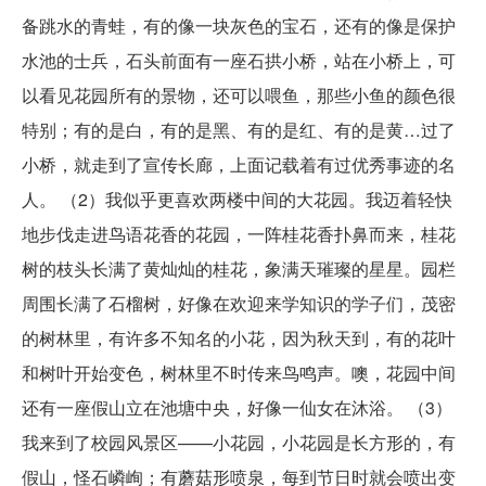
备跳水的青蛙，有的像一块灰色的宝石，还有的像是保护
水池的士兵，石头前面有一座石拱小桥，站在小桥上，可
以看见花园所有的景物，还可以喂鱼，那些小鱼的颜色很
特别；有的是白，有的是黑、有的是红、有的是黄…过了
小桥，就走到了宣传长廊，上面记载着有过优秀事迹的名
人。 （2）我似乎更喜欢两楼中间的大花园。我迈着轻快
地步伐走进鸟语花香的花园，一阵桂花香扑鼻而来，桂花
树的枝头长满了黄灿灿的桂花，象满天璀璨的星星。园栏
周围长满了石榴树，好像在欢迎来学知识的学子们，茂密
的树林里，有许多不知名的小花，因为秋天到，有的花叶
和树叶开始变色，树林里不时传来鸟鸣声。噢，花园中间
还有一座假山立在池塘中央，好像一仙女在沐浴。 （3）
我来到了校园风景区——小花园，小花园是长方形的，有
假山，怪石嶙峋；有蘑菇形喷泉，每到节日时就会喷出变