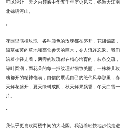
可以说让一天之内领略中华五千年历史风云，畅游大江南
北锦绣河山。
*
花园里满植玫瑰，各种颜色的玫瑰都在盛开，花团锦簇，
绿草如茵的草地和高耸参天的巨木，令人流连忘返。我们
沿着小径走着，两旁的玫瑰都在精心培育的，枝条交疏，
绿叶圆润，而花朵的每一扳纹理都细致美丽，一株株儿玫
瑰都开的精神饱满，自信的展现自己的绝代风华那里，春
天鲜花盛开，夏天绿树成阴，秋天鲜果飘香，冬天白雪一
片。
*
我似乎更喜欢两楼中间的大花园。我迈着轻快地步伐走进