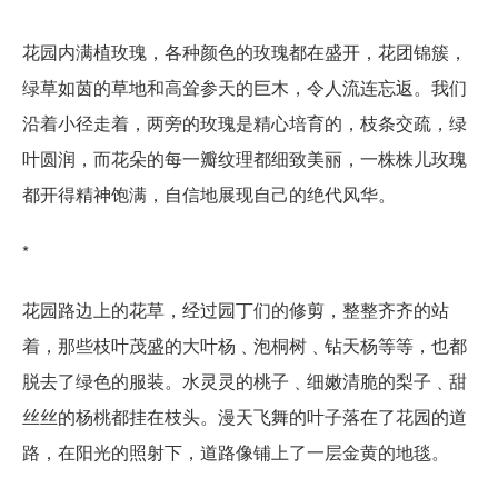
花园内满植玫瑰，各种颜色的玫瑰都在盛开，花团锦簇，
绿草如茵的草地和高耸参天的巨木，令人流连忘返。我们
沿着小径走着，两旁的玫瑰是精心培育的，枝条交疏，绿
叶圆润，而花朵的每一瓣纹理都细致美丽，一株株儿玫瑰
都开得精神饱满，自信地展现自己的绝代风华。
*
花园路边上的花草，经过园丁们的修剪，整整齐齐的站
着，那些枝叶茂盛的大叶杨﹑泡桐树﹑钻天杨等等，也都
脱去了绿色的服装。水灵灵的桃子﹑细嫩清脆的梨子﹑甜
丝丝的杨桃都挂在枝头。漫天飞舞的叶子落在了花园的道
路，在阳光的照射下，道路像铺上了一层金黄的地毯。