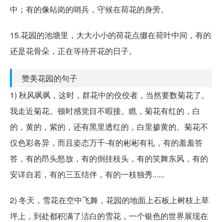
中；有的像站岗的哨兵，守候在荷花的身旁。
15.花园的池塘里，大大小小的荷花点缀在荷叶中间，有的
还是花骨朵，正在等待开花的日子。
赞美花园的句子
1) 秋风飒飒，这时，群花中的佼佼者，当然要数菊花了。
我走近菊花。顿时感觉目不暇接。瞧，菊花有红的，白
的，黄的，紫的，还有黑里透红的，白里掺黄的。菊花不
仅色彩各异，而且姿态万千-有的彬彬有礼，有的羞羞答
答，有的昂头怒放，有的倒挂枝头，有的笑舞东风，有的
安详自若，有的三五结伴，有的一枝独秀......
2) 冬天，雪花在空中飞舞，花园的地面上石板上树枝上草
坪上，到处都积满了洁白的雪花，一个银色的世界展现在