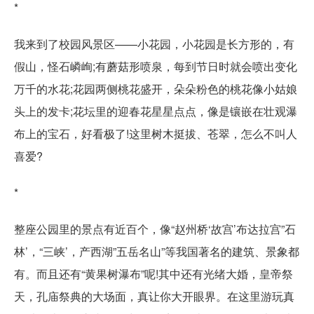
*
我来到了校园风景区——小花园，小花园是长方形的，有
假山，怪石嶙峋;有蘑菇形喷泉，每到节日时就会喷出变化
万千的水花;花园两侧桃花盛开，朵朵粉色的桃花像小姑娘
头上的发卡;花坛里的迎春花星星点点，像是镶嵌在壮观瀑
布上的宝石，好看极了!这里树木挺拔、苍翠，怎么不叫人
喜爱?
*
整座公园里的景点有近百个，像“赵州桥‘故宫’布达拉宫”石
林’，“三峡’，产西湖”五岳名山”等我国著名的建筑、景象都
有。而且还有“黄果树瀑布”呢!其中还有光绪大婚，皇帝祭
天，孔庙祭典的大场面，真让你大开眼界。在这里游玩真