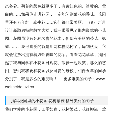
态各异。菊花的颜色就更多了，有紫红色的、淡黄的、雪
白的……如果你走进花园，一定能闻到菊花的香味。花园
里还有万年红、牵牛花……它们都非常美丽。 （9）走进
设计新颖独特的教学大楼，我一眼看见了那内嵌式的小花
园。花园虽没有各种名贵的花木，但却有美丽的茶花、枫
树……。我最喜爱的就是那两棵桂花树了，每到秋天，它
就会绽放出拥有着浓郁香味的花朵。看着花花草草，我回
起了我与同学在小花园日观花、散步一起欢笑，那么的悠
闲。想到我将要和花园以及可爱的母校，相伴五年的同学
分别了，我是多么的难受啊！......更多唯美的句子：www.
weimeidejuzi.cn
描写校园里的小花园,花树繁茂,格外美丽的句子
我们学校的小花园，四季如春，花树繁茂，花红柳绿，莺