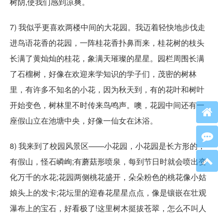
树阴,使我们感到凉爽。
7) 我似乎更喜欢两楼中间的大花园。我迈着轻快地步伐走
进鸟语花香的花园，一阵桂花香扑鼻而来，桂花树的枝头
长满了黄灿灿的桂花，象满天璀璨的星星。园栏周围长满
了石榴树，好像在欢迎来学知识的学子们，茂密的树林
里，有许多不知名的小花，因为秋天到，有的花叶和树叶
开始变色，树林里不时传来鸟鸣声。噢，花园中间还有一
座假山立在池塘中央，好像一仙女在沐浴。
8) 我来到了校园风景区——小花园，小花园是长方形的，
有假山，怪石嶙峋;有蘑菇形喷泉，每到节日时就会喷出变
化万千的水花;花园两侧桃花盛开，朵朵粉色的桃花像小姑
娘头上的发卡;花坛里的迎春花星星点点，像是镶嵌在壮观
瀑布上的宝石，好看极了!这里树木挺拔苍翠，怎么不叫人