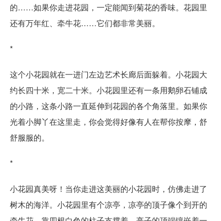
的……如果你走进花园，一定能闻到菊花的香味。花园里
还有万年红、牵牛花……它们都非常美丽。
*
这个小花园就在一进门左边艺术长廊后面躲着。小花园大
约长四十米，宽二十米。小花园里还有一条用鹅卵石铺成
的小路，这条小路一直延伸到花园的各个角落里。如果你
光着小脚丫在这里走，你会觉得好像有人在帮你按摩，舒
舒服服的。
*
小花园真美呀！当你走进这美丽的小花园时，仿佛走进了
树木的海洋。小花园里有个凉亭，凉亭的顶子像个到开的
牵牛花，靠四根白色的柱子支撑着，亭子的顶端镶嵌着一