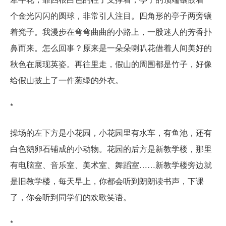
个金光闪闪的圆球，非常引人注目。四角形的亭子两旁镶
着凳子。我漫步在弯弯曲曲的小路上，一股迷人的芳香扑
鼻而来。怎么回事？原来是一朵朵喇叭花借着人间美好的
秋色在展现英姿。再往里走，假山的周围都是竹子，好像
给假山披上了一件葱绿的外衣。
*
操场的左下方是小花园，小花园里有水车，有鱼池，还有
白色鹅卵石铺成的小动物。花园的后方是新教学楼，那里
有电脑室、音乐室、美术室、舞蹈室……新教学楼旁边就
是旧教学楼，每天早上，你都会听到朗朗读书声，下课
了，你会听到同学们的欢歌笑语。
*