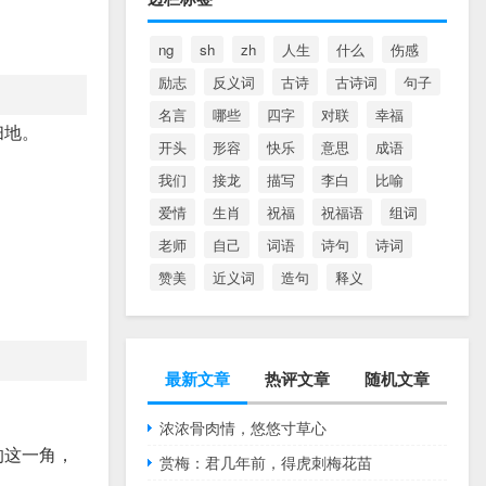
ng
sh
zh
人生
什么
伤感
励志
反义词
古诗
古诗词
句子
名言
哪些
四字
对联
幸福
扫地。
开头
形容
快乐
意思
成语
我们
接龙
描写
李白
比喻
爱情
生肖
祝福
祝福语
组词
老师
自己
词语
诗句
诗词
赞美
近义词
造句
释义
最新文章
热评文章
随机文章
浓浓骨肉情，悠悠寸草心
的这一角，
赏梅：君几年前，得虎刺梅花苗