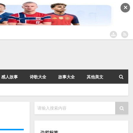
✕
感人故事
诗歌大全
故事大全
其他美文
请输入搜索内容
边栏标签