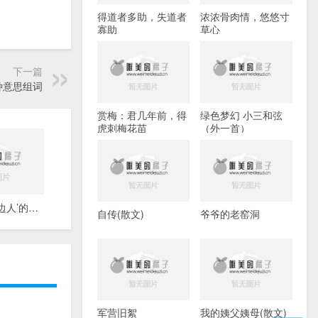
得道者多助，失道者
浓浓骨肉情，悠悠寸
寡助
草心
下一篇
种意思组词
赏梅：君几年前，得
绿色梦幻 小三和弦
虎刺梅花苗
（外一首）
‘愿你成我枕边人’的下联，越对称越好，谢谢
自传(散文)
爷爷的老窑洞
军营旧絮
我的姨父姨母(散文)