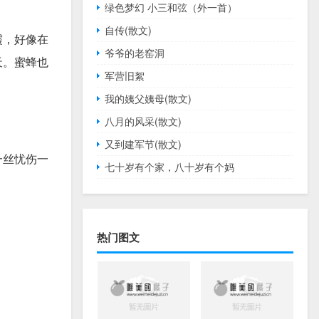
绿色梦幻 小三和弦（外一首）
自传(散文)
霞，好像在
爷爷的老窑洞
天。蜜蜂也
军营旧絮
我的姨父姨母(散文)
八月的风采(散文)
又到建军节(散文)
一丝忧伤一
七十岁有个家，八十岁有个妈
热门图文