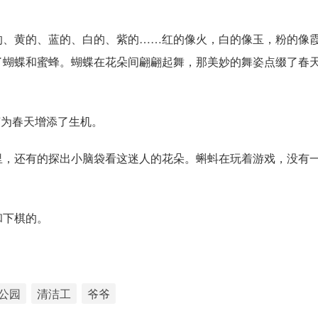
的、黄的、蓝的、白的、紫的……红的像火，白的像玉，粉的像
了蝴蝶和蜜蜂。蝴蝶在花朵间翩翩起舞，那美妙的舞姿点缀了春
声为春天增添了生机。
里，还有的探出小脑袋看这迷人的花朵。蝌蚪在玩着游戏，没有
和下棋的。
公园
清洁工
爷爷