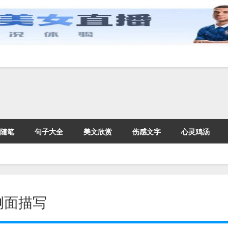
随笔
句子大全
美文欣赏
伤感文字
心灵鸡汤
侧面描写