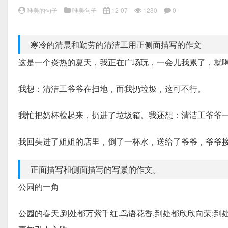
唯美的句子
唯美句子
12-07
1230
0
寒冷的清晨和勤劳的清洁工用正侧面描写的作文
这是一个炎热的夏天，我正在广场玩，一会儿我累了，就
我想：清洁工爷爷在扫地，而我扔垃圾，这可不行。
我忙把奶杯检起来，扔进了垃圾箱。我还想：清洁工爷爷
我回头进了姐姐的店里，倒了一杯水，送给了爷爷，爷爷接
正面描写和侧面描写的写景的作文。
公园的一角
公园的春天,到处都万紫千红.鸟语花香,到处都欣欣向荣;