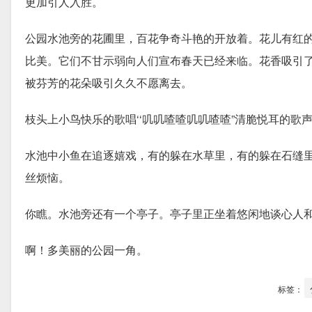
更加引人入胜。
公园水池旁的花圃里，百花争奇斗艳的开放着。花儿有红
比美。它们不甘示弱向人们宣布春天已经来临。花香吸引
被芬芳的花朵吸引久久不愿离去。
枝头上小鸟快乐的歌唱‘‘叽叽喳喳叽叽喳喳”清脆悦耳的歌
水池中小鱼在追逐嬉戏，有的躲在水草里，有的躲在石缝
丝烦恼。
你瞧。水池旁还有一个亭子。亭子里正坐着悠闲地谈心人
啊！多美丽的公园一角。
标签：