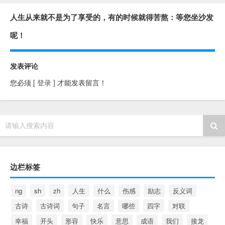
人生从来就不是为了享受的，有的时候就得苦熬：等您坐沙发
呢！
发表评论
您必须
[ 登录 ]
才能发表留言！
请输入搜索内容
边栏标签
ng
sh
zh
人生
什么
伤感
励志
反义词
古诗
古诗词
句子
名言
哪些
四字
对联
幸福
开头
形容
快乐
意思
成语
我们
接龙