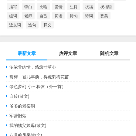
描写
李白
比喻
爱情
生肖
祝福
祝福语
组词
老师
自己
词语
诗句
诗词
赞美
近义词
造句
释义
最新文章
热评文章
随机文章
浓浓骨肉情，悠悠寸草心
赏梅：君几年前，得虎刺梅花苗
绿色梦幻 小三和弦（外一首）
自传(散文)
爷爷的老窑洞
军营旧絮
我的姨父姨母(散文)
八月的风采(散文)