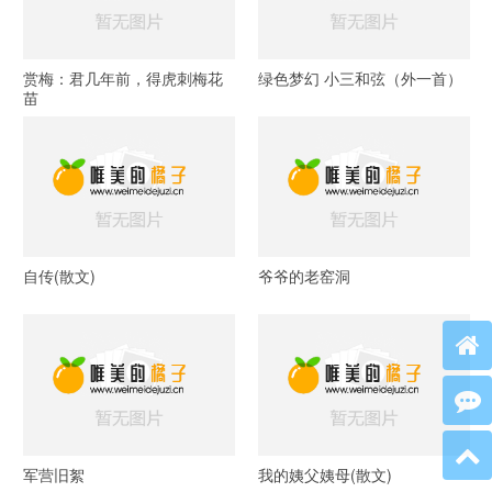
赏梅：君几年前，得虎刺梅花
绿色梦幻 小三和弦（外一首）
苗
自传(散文)
爷爷的老窑洞
军营旧絮
我的姨父姨母(散文)