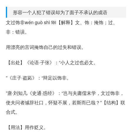
形容一个人犯了错误却为了面子不承认的成语
文过饰非wén guò shì fēi【解释】文、饰：掩饰；过、
非：错误。
用漂亮的言词掩饰自己的过失和错误。
【出处】《论语·子张》：“小人之过也必文。
”《庄子·盗跖》：“辩足以饰非。
”唐·刘知几《史通·惑经》：“岂与夫庸儒末学，文过饰非，
使夫问者缄辞社口，怀疑不展，若斯而已哉？”【结构】联
合式。
【用法】用作贬义。