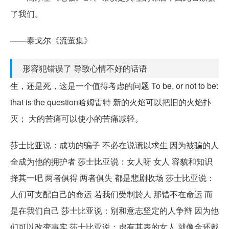
了我们。
——泰戈尔《流萤集》
形容犯错误了 导致心情不好的话语
生，还是死，这是一个值得考虑的问题 To be, or not to be:
that is the question哈姆雷特 新的火焰可以把旧的火焰扑
灭； 大的苦痛可以使小的苦痛减轻。
莎士比亚说：成功的骗子 不必在说谎以求生 因为被骗的人
全成为他的拥护者 莎士比亚说：女人呀 女人 容貌和知识
择其一吧 两者俱得 两者俱失 都是悲剧收场 莎士比亚说：
人们可支配自己的命运 若我们受制於人 那错不在命运 而
是在我们自己 莎士比亚说：别和意志坚定的人争辩 因为他
们可以改变事实 莎士比亚说：虚有其表的女人 就像金环戴