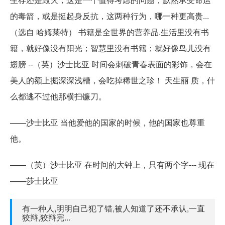
的毒箭，或是挺起身反抗，这两种行为，哪一种更高贵...
（选自 哈姆莱特） 书籍是全世界的营养品.生活里没有书
籍，就好像没有阳光；智慧里没有书籍；就好像鸟儿没有
翅膀 --（英）沙士比亚 时间会刺破青春表面的彩饰，会在
美人的额上掘深深浅槽，会吃掉稀世之珍！ 天生丽 质，什
么都逃不过他那横扫镰刀。
——沙士比亚 当他爱他的国家的时候，他的国家也尊重
他。
——（英）沙士比亚 在时间的大钟上，只有两个字--- 现在
——莎士比亚
有一种人,明明自己犯了错,被人知道了还不承认,一直
狡辩,狡辩完...