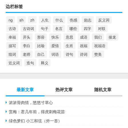
边栏标签
ng
sh
zh
人生
什么
伤感
励志
反义词
古诗
古诗词
句子
名言
哪些
四字
对联
幸福
开头
形容
快乐
意思
成语
我们
接龙
描写
李白
比喻
爱情
生肖
祝福
祝福语
组词
老师
自己
词语
诗句
诗词
赞美
近义词
造句
释义
最新文章
热评文章
随机文章
浓浓骨肉情，悠悠寸草心
赏梅：君几年前，得虎刺梅花苗
绿色梦幻 小三和弦（外一首）