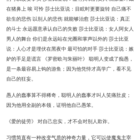
在猪鼻上 唉 可怜 莎士比亚说：目眩时更要旋转 自己痛不
欲生的悲伤 以别人的悲伤 就能够治愈 莎士比亚说：真正
的斗士 永远愿意承认自己的失败 莎士比亚说：女人阿女人
男人的舞台 你们是永远站在光圈和掌声以外的 莎士比亚
说：人心才是埋伏在黑夜中 最可怕的对手 莎士比亚说：嫉
妒的手足是谎言 《罗密欧与朱丽叶》 聪明人变成了痴愚，
是一条最容易上钩的游鱼；因为他凭恃才高学广，看不见
自己的狂妄。
愚人的蠢事算不得稀奇，聪明人的蠢事才叫人笑痛肚皮；
因为他用全副的本领，证明他自己愚笨。
《爱的徒劳》 对自己忠实，才不会对别人欺诈。
习惯简直有一种改变气质的神奇力量，它可以使魔鬼主宰