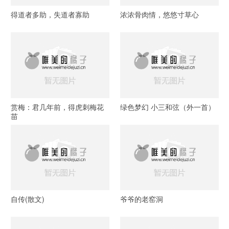
得道者多助，失道者寡助
浓浓骨肉情，悠悠寸草心
赏梅：君几年前，得虎刺梅花
绿色梦幻 小三和弦（外一首）
苗
自传(散文)
爷爷的老窑洞