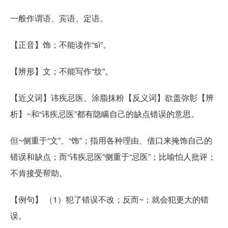
一般作谓语、宾语、定语。
【正音】饰；不能读作“sì”。
【辨形】文；不能写作“纹”。
【近义词】讳疾忌医、涂脂抹粉【反义词】欲盖弥彰【辨
析】~和“讳疾忌医”都有隐瞒自己的缺点错误的意思。
但~侧重于“文”、“饰”；指用各种理由、借口来掩饰自己的
错误和缺点；而“讳疾忌医”侧重于“忌医”；比喻怕人批评；
不肯接受帮助。
【例句】 （1）犯了错误不改；反而~；就会犯更大的错
误。