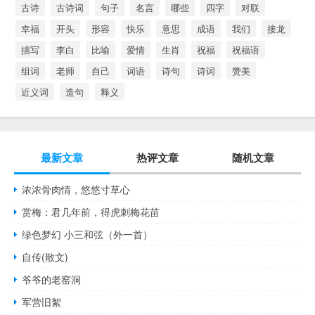
古诗
古诗词
句子
名言
哪些
四字
对联
幸福
开头
形容
快乐
意思
成语
我们
接龙
描写
李白
比喻
爱情
生肖
祝福
祝福语
组词
老师
自己
词语
诗句
诗词
赞美
近义词
造句
释义
最新文章
热评文章
随机文章
浓浓骨肉情，悠悠寸草心
赏梅：君几年前，得虎刺梅花苗
绿色梦幻 小三和弦（外一首）
自传(散文)
爷爷的老窑洞
军营旧絮