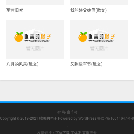
军营旧絮
我的姨父姨母(散文)
八月的风采(散文)
又到建军节(散文)
Copyright © 2019-2021
唯美的句子
Powered by
WordPress
鲁ICP备16014647号-8
.
友情链接：
字体下载
|
字体吧
|
直播声卡