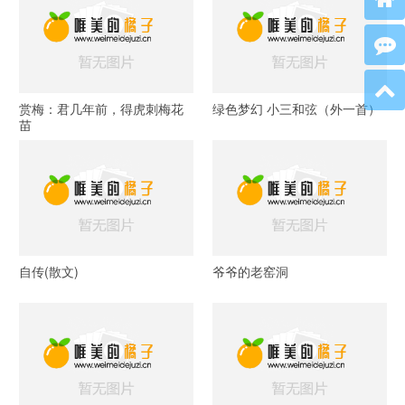
赏梅：君几年前，得虎刺梅花
绿色梦幻 小三和弦（外一首）
苗
自传(散文)
爷爷的老窑洞