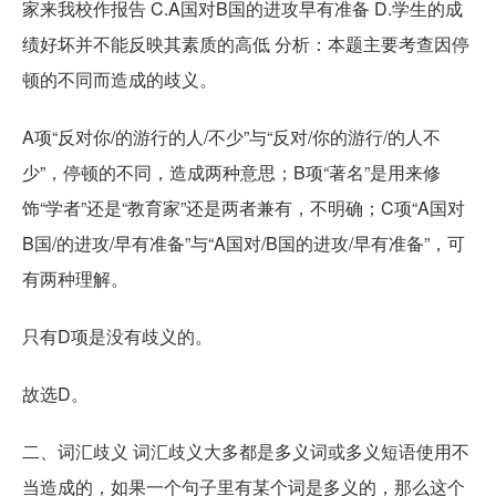
家来我校作报告 C.A国对B国的进攻早有准备 D.学生的成
绩好坏并不能反映其素质的高低 分析：本题主要考查因停
顿的不同而造成的歧义。
A项“反对你/的游行的人/不少”与“反对/你的游行/的人不
少”，停顿的不同，造成两种意思；B项“著名”是用来修
饰“学者”还是“教育家”还是两者兼有，不明确；C项“A国对
B国/的进攻/早有准备”与“A国对/B国的进攻/早有准备”，可
有两种理解。
只有D项是没有歧义的。
故选D。
二、词汇歧义 词汇歧义大多都是多义词或多义短语使用不
当造成的，如果一个句子里有某个词是多义的，那么这个