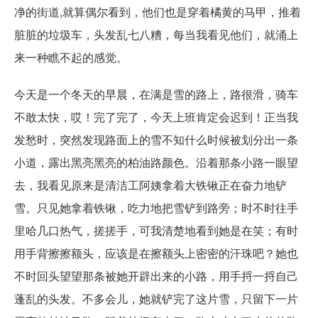
净的街道,就算偶尔看到，他们也是穿着橘黄的马甲，推着
脏脏的垃圾车，头发乱七八糟，每当我看见他们，就涌上
来一种瞧不起的感觉。
今天是一个冬天的早晨，在满是雪的路上，路很滑，骑车
不敢太快，哎！完了完了，今天上班肯定会迟到！正当我
发愁时，突然发现路面上的雪不知什么时候被划分出一条
小道，露出黑亮黑亮的柏油路颜色。沿着那条小路一眼望
去，我看见原来是清洁工阿姨拿着大铁锹正在奋力地铲
雪。只见她拿着铁锹，吃力地把雪铲到路旁；时不时往手
里哈几口热气，搓搓手，可我清楚地看到她是在笑；有时
用手背擦擦额头，应该是在擦额头上密密的汗珠吧？她也
不时回头望望那条被她开辟出来的小路，用手捋一捋自己
蓬乱的头发。不多会儿，她就铲完了这片雪，只留下一片