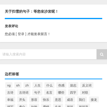
关于扫雪的句子：等您坐沙发呢！
发表评论
您必须
[ 登录 ]
才能发表留言！
请输入搜索内容
边栏标签
ng
sh
zh
人生
什么
伤感
励志
反义词
古诗
古诗词
句子
名言
哪些
四字
对联
幸福
开头
形容
快乐
意思
成语
我们
接龙
描写
李白
比喻
爱情
生肖
祝福
祝福语