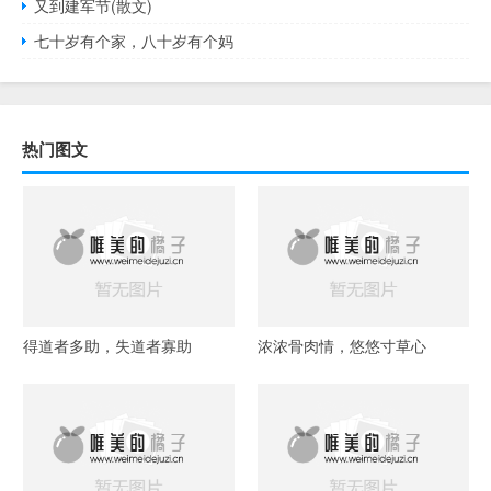
又到建军节(散文)
七十岁有个家，八十岁有个妈
热门图文
得道者多助，失道者寡助
浓浓骨肉情，悠悠寸草心