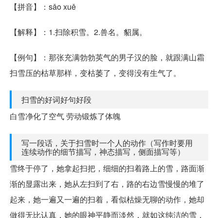
【拼音】：sǎo xuě
【解释】：1.扫除积雪。2.兽名。貂属。
【例句】：那张充满勃勃英气的男子汉的脸，就跟满山霜
扫雪压的枯草那样，变枯萎了，变得没有生气了。
扫雪的好词好句好段
白雪净化了空气 劳动锻炼了体魄
写一段话，关于扫雪时一个人的动作（写作时要用
连续动作的细节描写，神态描写，侧面描写等）
雪终于停了，她拿起扫把，细细的扫着路上的雪，路面渐
渐的显露出来，她从左扫到了右，路的右边雪慢慢的堆了
起来，她一遍又一遍的扫着，看似枯燥无聊的动作，她却
做得无比认真，她的眼神平静而淡然，就如这纯洁的雪，