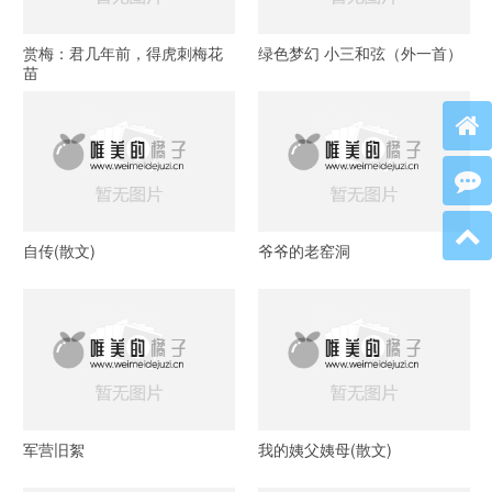
赏梅：君几年前，得虎刺梅花
绿色梦幻 小三和弦（外一首）
苗
自传(散文)
爷爷的老窑洞
军营旧絮
我的姨父姨母(散文)