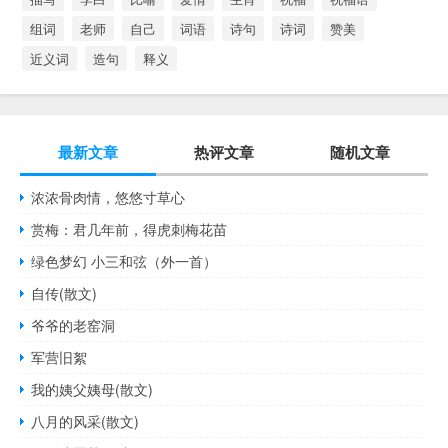
组词
老师
自己
词语
诗句
诗词
赞美
近义词
造句
释义
最新文章
热评文章
随机文章
浓浓骨肉情，悠悠寸草心
赏梅：君几年前，得虎刺梅花苗
绿色梦幻 小三和弦（外一首）
自传(散文)
爷爷的老窑洞
军营旧絮
我的姨父姨母(散文)
八月的风采(散文)