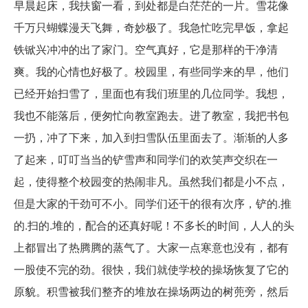
早晨起床，我扶窗一看，到处都是白茫茫的一片。雪花像
千万只蝴蝶漫天飞舞，奇妙极了。我急忙吃完早饭，拿起
铁锨兴冲冲的出了家门。空气真好，它是那样的干净清
爽。我的心情也好极了。校园里，有些同学来的早，他们
已经开始扫雪了，里面也有我们班里的几位同学。我想，
我也不能落后，便匆忙向教室跑去。进了教室，我把书包
一扔，冲了下来，加入到扫雪队伍里面去了。渐渐的人多
了起来，叮叮当当的铲雪声和同学们的欢笑声交织在一
起，使得整个校园变的热闹非凡。虽然我们都是小不点，
但是大家的干劲可不小。同学们还干的很有次序，铲的.推
的.扫的.堆的，配合的还真好呢！不多长的时间，人人的头
上都冒出了热腾腾的蒸气了。大家一点寒意也没有，都有
一股使不完的劲。很快，我们就使学校的操场恢复了它的
原貌。积雪被我们整齐的堆放在操场两边的树蔸旁，然后