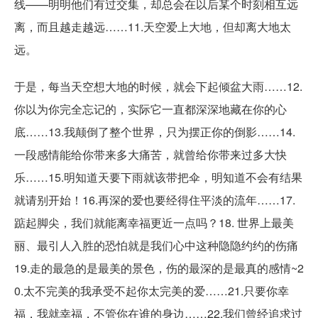
线——明明他们有过交集，却总会在以后某个时刻相互远
离，而且越走越远……11.天空爱上大地，但却离大地太
远。
于是，每当天空想大地的时候，就会下起倾盆大雨……12.
你以为你完全忘记的，实际它一直都深深地藏在你的心
底……13.我颠倒了整个世界，只为摆正你的倒影……14.
一段感情能给你带来多大痛苦，就曾给你带来过多大快
乐……15.明知道天要下雨就该带把伞，明知道不会有结果
就请别开始！16.再深的爱也要经得住平淡的流年……17.
踮起脚尖，我们就能离幸福更近一点吗？18. 世界上最美
丽、最引人入胜的恐怕就是我们心中这种隐隐约约的伤痛
19.走的最急的是最美的景色，伤的最深的是最真的感情~2
0.太不完美的我承受不起你太完美的爱……21.只要你幸
福，我就幸福，不管你在谁的身边……22.我们曾经追求过