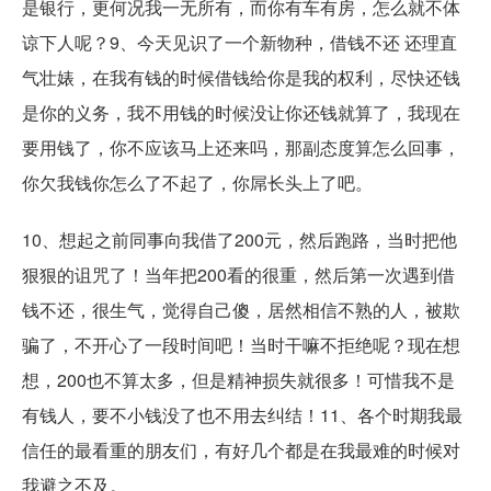
是银行，更何况我一无所有，而你有车有房，怎么就不体
谅下人呢？9、今天见识了一个新物种，借钱不还 还理直
气壮婊，在我有钱的时候借钱给你是我的权利，尽快还钱
是你的义务，我不用钱的时候没让你还钱就算了，我现在
要用钱了，你不应该马上还来吗，那副态度算怎么回事，
你欠我钱你怎么了不起了，你屌长头上了吧。
10、想起之前同事向我借了200元，然后跑路，当时把他
狠狠的诅咒了！当年把200看的很重，然后第一次遇到借
钱不还，很生气，觉得自己傻，居然相信不熟的人，被欺
骗了，不开心了一段时间吧！当时干嘛不拒绝呢？现在想
想，200也不算太多，但是精神损失就很多！可惜我不是
有钱人，要不小钱没了也不用去纠结！11、各个时期我最
信任的最看重的朋友们，有好几个都是在我最难的时候对
我避之不及。