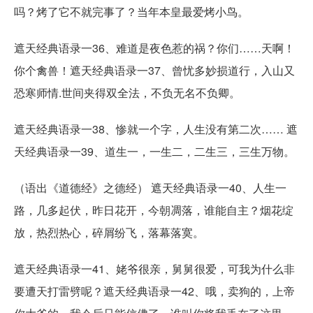
吗？烤了它不就完事了？当年本皇最爱烤小鸟。
遮天经典语录一36、难道是夜色惹的祸？你们……天啊！
你个禽兽！遮天经典语录一37、曾忧多妙损道行，入山又
恐寒师情.世间夹得双全法，不负无名不负卿。
遮天经典语录一38、惨就一个字，人生没有第二次…… 遮
天经典语录一39、道生一，一生二，二生三，三生万物。
（语出《道德经》之德经） 遮天经典语录一40、人生一
路，几多起伏，昨日花开，今朝凋落，谁能自主？烟花绽
放，热烈热心，碎屑纷飞，落幕落寞。
遮天经典语录一41、姥爷很亲，舅舅很爱，可我为什么非
要遭天打雷劈呢？遮天经典语录一42、哦，卖狗的，上帝