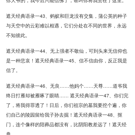
你大爷的，我今后只能信佛了，谁叫你将我丢在了这里。
遮天经典语录一43、蚂蚁和巨龙没有交集，蒲公英的种子
与天空中的云彩难以相遇，它们分处在不同的世界，永远
不知彼此。
遮天经典语录一44、无上强者不敬仙，可到头来无信仰也
是一种悲哀！遮天经典语录一45、信不信由你，反正我是
信了。
遮天经典语录一46、无良……他妈个……天尊……道爷我
终日打雁却被雁啄了眼睛…… 遮天经典语录一47、你们完
了，将我得罪透了！日后，你们祖宗的墓我要挖个遍，你
们自己的陵园留给我子孙去掘！遮天经典语录一48、抠
门，连个像样的陪葬品都没有，比阴阳教差远了！遮天经
典