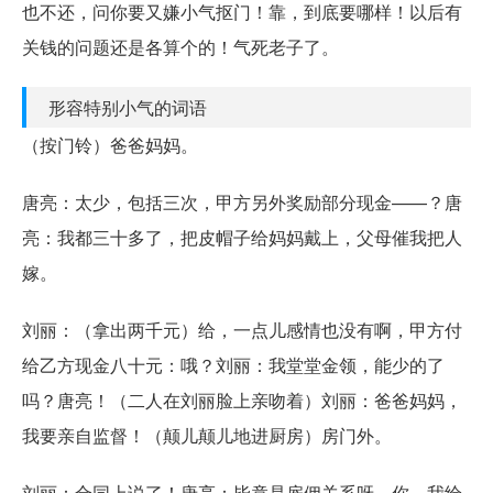
也不还，问你要又嫌小气抠门！靠，到底要哪样！以后有
关钱的问题还是各算个的！气死老子了。
形容特别小气的词语
（按门铃）爸爸妈妈。
唐亮：太少，包括三次，甲方另外奖励部分现金——？唐
亮：我都三十多了，把皮帽子给妈妈戴上，父母催我把人
嫁。
刘丽：（拿出两千元）给，一点儿感情也没有啊，甲方付
给乙方现金八十元：哦？刘丽：我堂堂金领，能少的了
吗？唐亮！（二人在刘丽脸上亲吻着）刘丽：爸爸妈妈，
我要亲自监督！（颠儿颠儿地进厨房）房门外。
刘丽：合同上说了！唐亮：毕竟是雇佣关系呀，你，我给