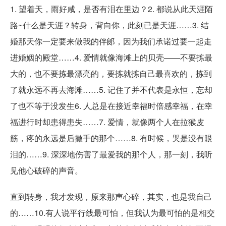
1. 望着天，雨好咸，是否有泪在里边？2. 都说从此天涯陌
路~什么是天涯？转身，背向你，此刻已是天涯……3. 结
婚那天你一定要来做我的伴郞，因为我们承诺过要一起走
进婚姻的殿堂……4. 爱情就像海滩上的贝壳——不要拣最
大的，也不要拣最漂亮的，要拣就拣自己最喜欢的，拣到
了就永远不再去海滩……5. 记住了并不代表是永恒，忘却
了也不等于没发生6. 人总是在接近幸福时倍感幸福，在幸
福进行时却患得患失……7. 爱情，就像两个人在拉猴皮
筋，疼的永远是后撒手的那个……8. 有时候，哭是没有眼
泪的……9. 深深地伤害了最爱我的那个人，那一刻，我听
见他心破碎的声音。
直到转身，我才发现，原来那声心碎，其实，也是我自己
的……10.有人说平行线最可怕，但我认为最可怕的是相交