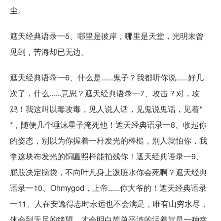
尘。
遮天经典语录一5、哪里是彼岸，哪里是天堂，光明未曾
见到，苦海却已无边。
遮天经典语录一6、什么是......鬼子？我都听你说......好几
次了，什么......意思？遮天经典语录一7、攻击？对，攻
鸡！我这叫以毒攻毒，见人说人话，见鬼说鬼话，见着*
*，随便几个唾沫星子淹死他！遮天经典语录一8、收起你
的姿态，别以为你握着一杆发光的棒槌，别人就怕你，我
拿这块布发光的铜匾照样能拍残你！遮天经典语录一9、
屁股决定脑袋，不向叶凡身上泼脏水你会死啊？遮天经典
语录一10、Ohmygod，上帝......你大爷的！遮天经典语录
一11、人在安逸得志时永远也不会满足，唯有山穷水尽，
体会到无尽的绝望，才会明白简单平淡的活着就是一种幸