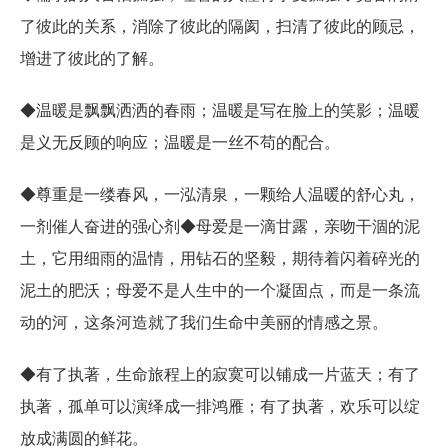
了彼此的关系，消除了彼此的隔阂，扫清了彼此的顾忌，
增进了彼此的了解。
◆温暖是飘飘洒洒的春雨；温暖是写在脸上的笑影；温暖
是义无反顾的响应；温暖是一丝不苟的配合。
◆尊重是一缕春风，一泓清泉，一颗给人温暖的舒心丸，
一剂催人奋进的强心剂◆母爱是一滴甘露，亲吻干涸的泥
土，它用细雨的温情，用钻石的坚毅，期待着闪着碎光的
泥土的肥沃；母爱不是人生中的一个凝固点，而是一条流
动的河，这条河造就了我们生命中美丽的情感之景。
◆有了执著，生命旅程上的寂寞可以铺成一片蓝天；有了
执著，孤单可以演绎成一排鸿雁；有了执著，欢乐可以绽
放成满圆的鲜花。