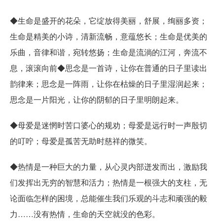
◆生命是盛开的花朵，它绽放得美丽，舒展，绚丽多资；
生命是精美的小诗，清新流畅，意蕴悠长；生命是优美的
乐曲，音律和谐，宛转悠扬；生命是流淌的江河，奔流不
息，滚滚向前◆思念是一首诗，让你在普通的日子里读出
韵律来；思念是一阵雨，让你在枯燥的日子里湿润起来；
思念是一片阳光，让你的阴郁的日子里明朗起来。
◆母爱是迷惘时苦口婆心的规劝；母爱是远行时一声殷切
的叮咛；母爱是孤苦无助时慈祥的微笑。
◆热情是一种巨大的力量，从心灵内部迸发而出，激励我
们发挥出无穷的智慧和活力；热情是一根强大的支柱，无
论面临怎样的困境，总能催生我们乐观的斗志和顽强的毅
力……没有热情，生命的天空就没的色彩。