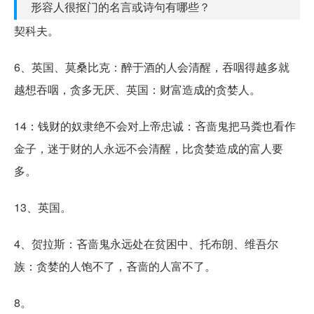
形容人很抠门的名言或诗句有哪些？
契科夫。
6、英国、莫桑比克：醉于酒的人会清醒，吞咽得越多就
越想吞咽，贪多无厌、英国：财富造成的贪婪人。
14：钱财的奴隶绝不会对上帝忠诚：吝啬鬼把马粪也看作
金子，迷于财的人永远不会清醒，比贪婪造成的富人要
多。
13、英国。
4、贺拉斯：吝啬鬼永远处在贫困中、托布朗、维吾尔
族：贪婪的人饱不了，吝啬的人富不了。
8。