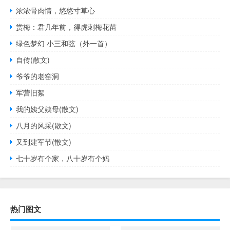
浓浓骨肉情，悠悠寸草心
赏梅：君几年前，得虎刺梅花苗
绿色梦幻 小三和弦（外一首）
自传(散文)
爷爷的老窑洞
军营旧絮
我的姨父姨母(散文)
八月的风采(散文)
又到建军节(散文)
七十岁有个家，八十岁有个妈
热门图文