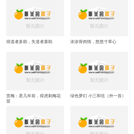
得道者多助，失道者寡助
浓浓骨肉情，悠悠寸草心
赏梅：君几年前，得虎刺梅花
绿色梦幻 小三和弦（外一首）
苗