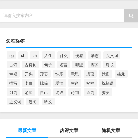
请输入搜索内容
边栏标签
ng
sh
zh
人生
什么
伤感
励志
反义词
古诗
古诗词
句子
名言
哪些
四字
对联
幸福
开头
形容
快乐
意思
成语
我们
接龙
描写
李白
比喻
爱情
生肖
祝福
祝福语
组词
老师
自己
词语
诗句
诗词
赞美
近义词
造句
释义
最新文章
热评文章
随机文章